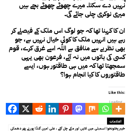
نہیں دے سکتا۔ میرے چھوٹے چھوٹے بچے ہیں
میری نوکری چلی جائے گی۔
ان کا کہنا تھا کہ جو لوگ اس ملک کے فیصلے کر
رہے ہیں انہیں ملک کا کوئی خیال نہیں ہے، جو
بھی نظریے سے منافق ہے اللّٰہ اسے غرق کرے، قوم
کسی کی باتوں میں نہ آئے، فرعون بھی یہی
سمجھتا تھا کہ میں ہی طاقتور ہوں، ایسے
طاقتوروں کا کیا انجام ہوا؟
Like this:
Loading...
العلامات
خیبر پختونخوا اسمبلی میں لاتیں اور مکے چل گئے ، علی امین گنڈا پور نے پھر دھمکی