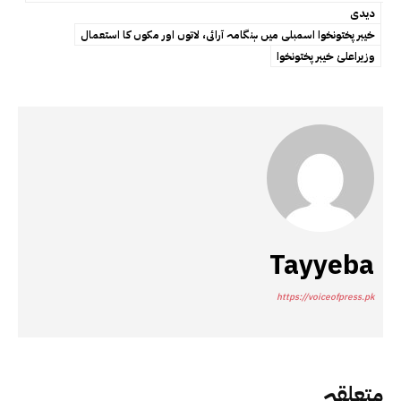
دیدی
خیبر پختونخوا اسمبلی میں ہنگامہ آرائی، لاتوں اور مکوں کا استعمال
وزیراعلیٰ خیبر پختونخوا
Tayyeba
https://voiceofpress.pk
متعلقہ