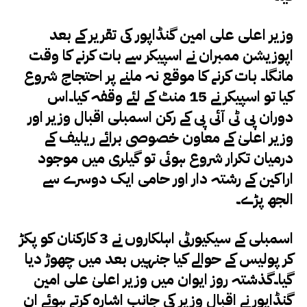
وزیر اعلی علی امین گنڈاپور کی تقریر کے بعد
اپوزیشن ممبران نے اسپیکر سے بات کرنے کا وقت
مانگا۔ بات کرنے کا موقع نہ ملنے پر احتجاج شروع
کیا تو اسپیکر نے 15 منٹ کے لئے وقفہ کیا۔اس
دوران پی ٹی آئی پی کے رکن اسمبلی اقبال وزیر اور
وزیر اعلیٰ کے معاون خصوصی برائے ریلیف کے
درمیان تکرار شروع ہوئی تو گیلری میں موجود
اراکین کے رشتہ دار اور حامی ایک دوسرے سے
الجھ پڑے۔
اسمبلی کے سیکیورٹی اہلکاروں نے 3 کارکنان کو پکڑ
کر پولیس کے حوالے کیا جنہیں بعد میں چھوڑ دیا
گیا۔گذشتہ روز ایوان میں وزیر اعلیٰ علی امین
گنڈاپور نے اقبال وزیر کی جانب اشارہ کرتے ہوئے ان