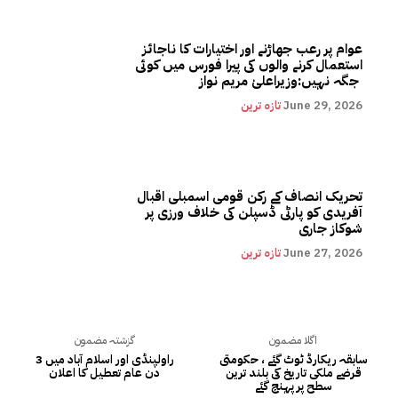
عوام پر رعب جھاڑنے اور اختیارات کا ناجائز
استعمال کرنے والوں کی پیرا فورس میں کوئی
جگہ نہیں:وزیراعلیٰ مریم نواز
June 29, 2026
تازہ ترین
تحریک انصاف کے رکن قومی اسمبلی اقبال
آفریدی کو پارٹی ڈسپلن کی خلاف ورزی پر
شوکاز جاری
June 27, 2026
تازہ ترین
اگلا مضمون
گزشتہ مضمون
سابقہ ریکارڈ ٹوٹ گئے ، حکومتی
راولپنڈی اور اسلام آباد میں 3
قرضے ملکی تاریخ کی بلند ترین
دن عام تعطیل کا اعلان
سطح پر پہنچ گئے