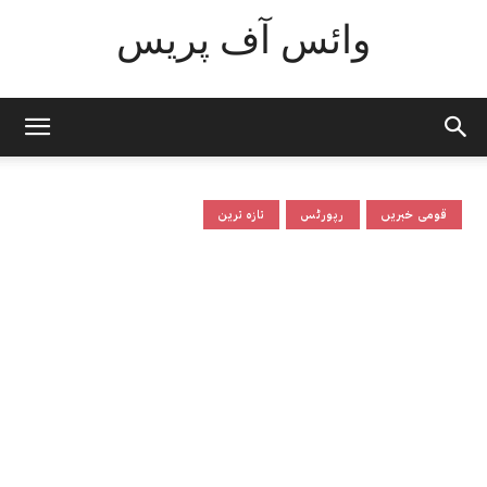
وائس آف پریس
قومی خبریں
رپورٹس
تازہ ترین