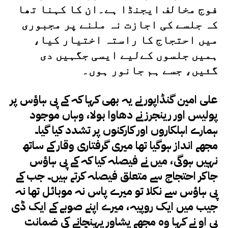
فوج مخالف ایجنڈا ہے۔
ان کا کہنا تھا
کہ جلسے کی اجازت نہ ملنے پر مجبوری
میں احتجاج کا راستہ اختیار کیا،
ہمیں جلسوں کےلیے ایسی جگہیں دی
گئیں، جسے ہم جانور ہوں۔
علی امین گنڈاپور نے یہ بھی کہا کہ کے پی ہاؤس پر
پولیس اور رینجرز نے دھاوا بولا، وہاں موجود
ہمارے اہلکاروں اور کارکنوں پر تشدد کیا گیا۔
مجھے انداز ہوگیا تھا میری گرفتاری وقار کے ساتھ
نہیں ہوگی، میں نے فیصلہ کیا کہ کے پی ہاؤس
جاکر احتجاج سے متعلق فیصلہ کرتے ہیں۔ جب کے
پی ہاؤس سے نکلا تو میرے پاس نہ موبائل تھا نہ
جیب میں ایک روپیہ، میرے اپنے صوبے کے ایک ڈی
پی او نے کہا وہ مجھے پشاور پہنچانے کی ضمانت