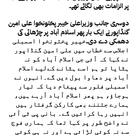
پر الزامات بھی لگائے تھے۔
دوسری جانب وزیراعلیٰ خیبر پختونخوا علی امین
گنڈاپور نے ایک بار پھر اسلام آباد پر چڑھائی کی
دھمکی دے دی۔
خیبر پختونخوا اسمبلی
اجلاس سے خطاب میں علی امین گنڈاپور
نے کہا کہ آئی جی اسلام آباد کو نہ
ہٹایا تو ہم اسے ہٹانے کےلیے اسلام
آباد پر دھاوا بول دیں گے۔
انہوں نے
اسمبلی فلور سے پیغام دیا کہ تیار
ہوجاؤ، ہم پھر اسلام آباد آرہے ہیں،
ہمارے جتننے بھی کارکن گرفتار ہیں
انہیں رہا کرائیں گے۔
بانی پی ٹی آئی
نے واضح طور پر کہا تھا کہ ہماری فوج
سے نہ کوئی لڑائی ہے اور نہ ہی کوئی