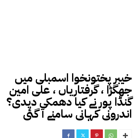
خیبر پختونخوا اسمبلی میں
جھگڑا ، گرفتاریاں ، علی امین
گنڈا پور نے کیا دھمکی دیدی؟
اندرونی کہانی سامنے آ گئی