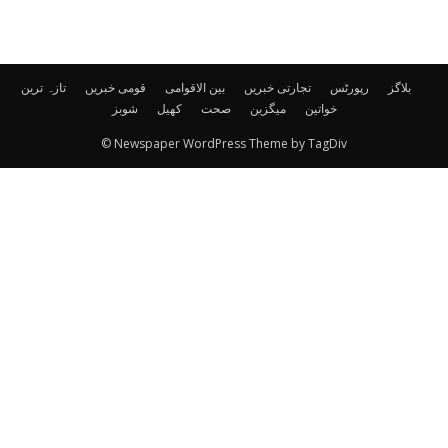
بلاگز
رپورٹس
تجارتی خبریں
بین الاقوامی
قومی خبریں
تازہ ترین
خواتین
میگزین
صحت
کھیل
شوبز
© Newspaper WordPress Theme by TagDiv