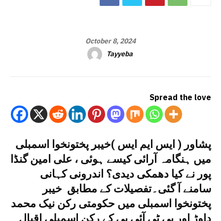
October 8, 2024
Tayyeba
Spread the love
پشاور ( ایس ایم ایس )خیبر پختونخوا اسمبلی
میں ہنگامہ آرائی کیسے ہوئی ، علی امین گنڈا
پور نے کیا دھمکی دیدی؟ اندرونی کہانی
سامنے آ گئی۔تفصیلات کے مطابق خیبر
پختونخوا اسمبلی میں حکومتی رکن نیک محمد
داوڑ اور پی ٹی آئی پی کے رکن اسمبلی اقبال