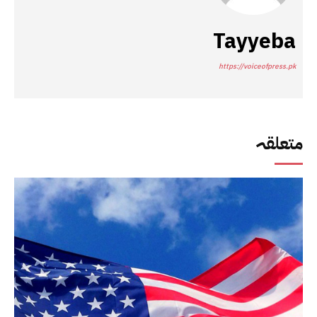
Tayyeba
https://voiceofpress.pk
متعلقہ