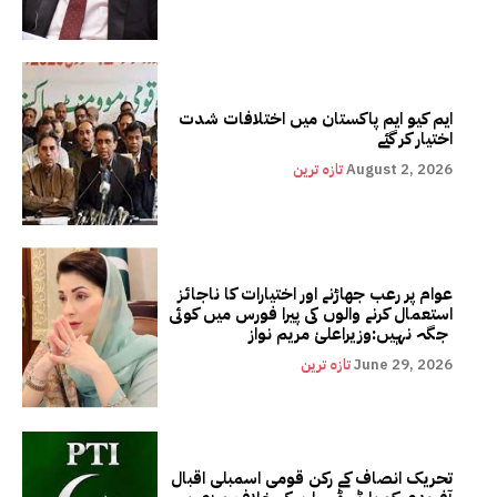
ایم کیو ایم پاکستان میں اختلافات شدت
اختیار کر گئے
August 2, 2026
تازہ ترین
عوام پر رعب جھاڑنے اور اختیارات کا ناجائز
استعمال کرنے والوں کی پیرا فورس میں کوئی
جگہ نہیں:وزیراعلیٰ مریم نواز
June 29, 2026
تازہ ترین
تحریک انصاف کے رکن قومی اسمبلی اقبال