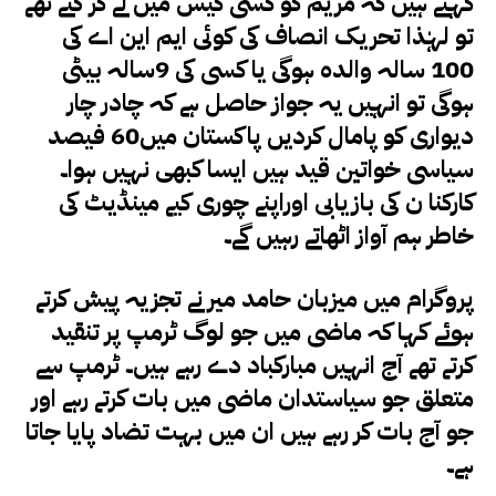
کہتے ہیں کہ مریم کو کسی کیس میں لے کر گئے تھے
تو لہٰذا تحریک انصاف کی کوئی ایم این اے کی
100 سالہ والدہ ہوگی یا کسی کی 9سالہ بیٹی
ہوگی تو انہیں یہ جواز حاصل ہے کہ چادر چار
دیواری کو پامال کردیں پاکستان میں60 فیصد
سیاسی خواتین قید ہیں ایسا کبھی نہیں ہوا۔
کارکنا ن کی بازیابی اوراپنے چوری کیے مینڈیٹ کی
خاطر ہم آواز اٹھاتے رہیں گے۔
پروگرام میں میزبان حامد میر نے تجزیہ پیش کرتے
ہوئے کہا کہ ماضی میں جو لوگ ٹرمپ پر تنقید
کرتے تھے آج انہیں مبارکباد دے رہے ہیں۔ ٹرمپ سے
متعلق جو سیاستدان ماضی میں بات کرتے رہے اور
جو آج بات کر رہے ہیں ان میں بہت تضاد پایا جاتا
ہے۔