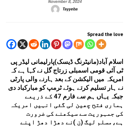
November 8, 2024
Tayyeba
Spread the love
اسلام آباد(مانیٹرنگ ڈیسک)پارلیمانی لیڈر پی
ٹی آئی قومی اسمبلی زرتاج گل نے کہا ہے کہ
امریکہ میں الیکشن کے بعد ہارنے والی پارٹی
نے ہار تسلیم کرتے ہوئے ٹرمپ کو مبارکباد دی
جبکہ یہاں ہم سے فارم 47 کے ذریعے
ہماری فتح چھین لی گئی انہیں امریکہ
کی جمہوریت سے سیکھنے کی ضرورت
ہے،مسلم لیگ (ن )نے دھڑا دھڑ اپنے