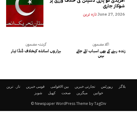
آفریدی کو پارٹی ڈسپلن کی خلاف ورزی پر
شوکاز جاری
June 27, 2026
تازہ ترین
اگلا مضمون
گزشتہ مضمون
زندہ رہنے کے بھی اسباب لٹے جاتے
ہزاروں اساتذہ کیخلاف ڈنڈا تیار
ہیں
بلاگز
رپورٹس
تجارتی خبریں
بین الاقوامی
قومی خبریں
تازہ ترین
خواتین
میگزین
صحت
کھیل
شوبز
© Newspaper WordPress Theme by TagDiv