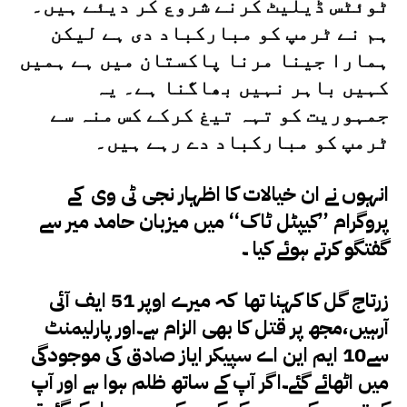
ٹوئٹس ڈیلیٹ کرنے شروع کر دیئے ہیں۔
ہم نے ٹرمپ کو مبارکباد دی ہے لیکن
ہمارا جینا مرنا پاکستان میں ہے ہمیں
کہیں باہر نہیں بھاگنا ہے۔ یہ
جمہوریت کو تہہ تیغ کرکے کس منہ سے
ٹرمپ کو مبارکباد دے رہے ہیں۔
انہوں نے ان خیالات کا اظہار نجی ٹی وی کے
پروگرام ’’کیپٹل ٹاک‘‘ میں میزبان حامد میر سے
گفتگو کرتے ہوئے کیا ۔
زرتاج گل کا کہنا تھا کہ میرے اوپر 51 ایف آئی
آرہیں،مجھ پر قتل کا بھی الزام ہے۔اور پارلیمنٹ
سے10 ایم این اے سپیکر ایاز صادق کی موجودگی
میں اٹھائے گئے۔اگر آپ کے ساتھ ظلم ہوا ہے اور آپ