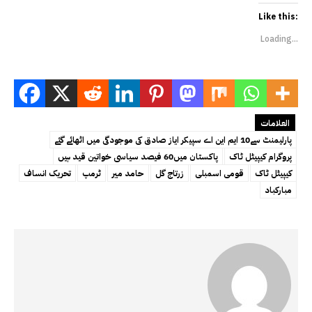
Like this:
Loading...
العلامات
پارلیمنٹ سے10 ایم این اے سپیکر ایاز صادق کی موجودگی میں اٹھائے گئے
پروگرام کیپیٹل ٹاک
پاکستان میں60 فیصد سیاسی خواتین قید ہیں
کیپیٹل ٹاک
قومی اسمبلی
زرتاج گل
حامد میر
ٹرمپ
تحریک انساف
مبارکباد