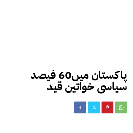
پاکستان میں60 فیصد
سیاسی خواتین قید