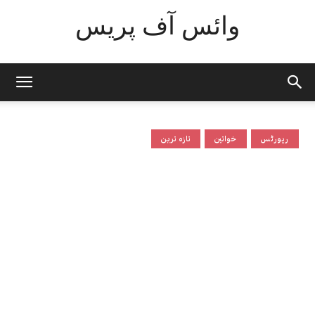
وائس آف پریس
رپورٹس
خواتین
تازہ ترین