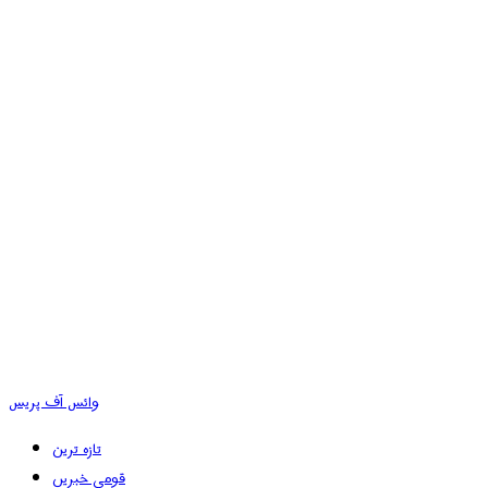
وائس آف پریس
تازہ ترین
قومی خبریں