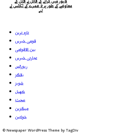
لاہور میں کرائے کے قاتل نے قتل کے
معاوضے کے طور پر 2 عمرے کے ٹکٹس لے
لیے
تازہ ترین
قومی خبریں
بین الاقوامی
تجارتی خبریں
رپورٹس
بلاگز
شوبز
کھیل
صحت
میگزین
خواتین
© Newspaper WordPress Theme by TagDiv