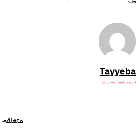
ویزے
Tayyeba
https://voiceofpress.pk
متعلقہ