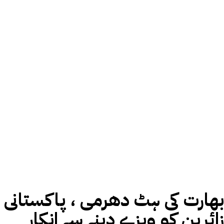
بھارت کی ہٹ دھرمی ، پاکستانی
زائرین کو ویزے دینے سے انکار