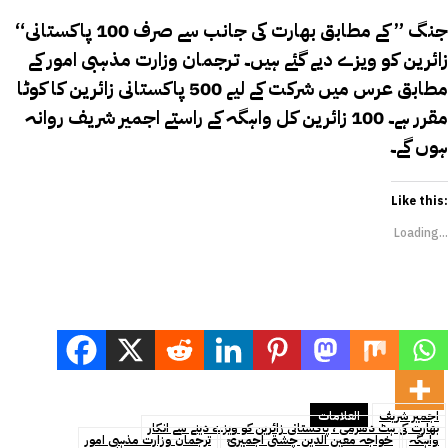
“جنگ ” کے مطابق بھارت کی جانب سے صرف 100 پاکستانی
زائرین کو ویزے دیے گئے ہیں۔ ترجمان وزارت مذہبی امور کے
مطابق عرس میں شرکت کے لیے 500 پاکستانی زائرین کا کوٹا
مقرر ہے۔ 100 زائرین کل واہگہ کے راستے اجمیر شریف روانہ
ہوں گے۔
Like this:
Loading...
اجمیر شریف
العلامات
بھارت کی ہٹ دھرمی ، پاکستانی زائرین کو ویزے دینے سے انکار
واہگہ
خواجہ معین الدین چشتی اجمیریؒ
ترجمان وزارت مذہبی امور