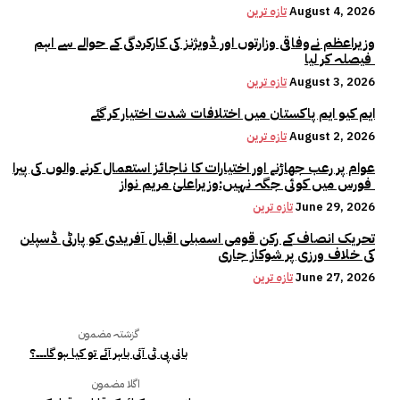
August 4, 2026
تازہ ترین
وزیراعظم نےوفاقی وزارتوں اور ڈویژنز کی کارکردگی کے حوالے سے اہم
فیصلہ کر لیا
August 3, 2026
تازہ ترین
ایم کیو ایم پاکستان میں اختلافات شدت اختیار کر گئے
August 2, 2026
تازہ ترین
عوام پر رعب جھاڑنے اور اختیارات کا ناجائز استعمال کرنے والوں کی پیرا
فورس میں کوئی جگہ نہیں:وزیراعلیٰ مریم نواز
June 29, 2026
تازہ ترین
تحریک انصاف کے رکن قومی اسمبلی اقبال آفریدی کو پارٹی ڈسپلن
کی خلاف ورزی پر شوکاز جاری
June 27, 2026
تازہ ترین
گزشتہ مضمون
بانی پی ٹی آئی باہر آئے تو کیا ہو گا۔۔۔؟
اگلا مضمون