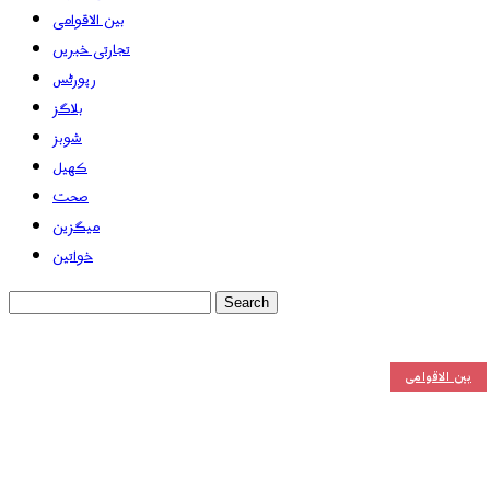
بین الاقوامی
تجارتی خبریں
رپورٹس
بلاگز
شوبز
کھیل
صحت
میگزین
خواتین
بین الاقوامی