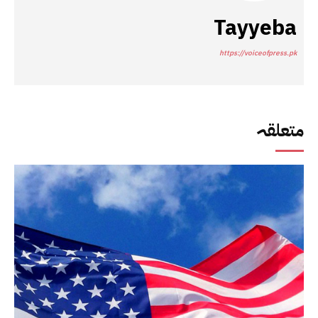
Tayyeba
https://voiceofpress.pk
متعلقہ