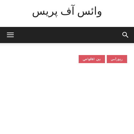
وائس آف پریس
رپورٹس
بین الاقوامی