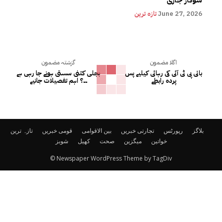
شوکاز جاری
June 27, 2026
تازہ ترین
اگلا مضمون
گزشتہ مضمون
بانی پی ٹی آئی کی رہائی کیلیے پس
بجلی کتنی سستی ہونے جا رہی ہے
پردہ رابطے
۔۔؟ اہم تفصیلات جانیے
بلاگز
رپورٹس
تجارتی خبریں
بین الاقوامی
قومی خبریں
تازہ ترین
خواتین
میگزین
صحت
کھیل
شوبز
© Newspaper WordPress Theme by TagDiv