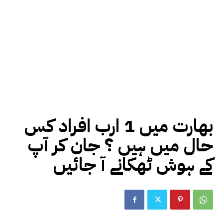
بھارت میں 1 ارب افراد کس
حال میں ہیں ؟ جان کر آپ
کے ہوش ٹھکانے آ جائیں