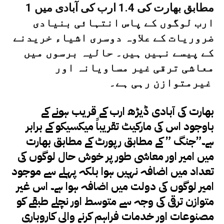
مطابق بھارت کی 1.4 ارب کی آبادی میں 1
ارب لوگوں کے پاس انتہائی بنیادی
ضروریات کے علاوہ دوسری اشیاء خریدنے
کے پیسے نہیں ہیں۔
حالیہ برسوں میں
معاشی ترقی غیر مساویانہ اور
غیرمتوازن رہی ہے۔
بھارت کی آبادی ڈیڑھ ارب کے قریب ہونے کے
باوجود اس کی مارکیٹ تقریباً میکسیکو کے برابر
ہے۔”جنگ ” کے مطابق رپورٹ کے مطابق بھارت
میں امیر اور معاشی طور پر خوش حال لوگوں کی
تعداد میں اضافہ نہیں ہوا بلکہ پہلے سے موجود
امیر لوگوں کی دولت میں اضافہ ہوا ہے۔ اس غیر
متوازن ترقی کی وجہ سے متوسط اور نچلے طبقے کو
مصنوعات اور خدمات فراہم کرنے والی کاروباری