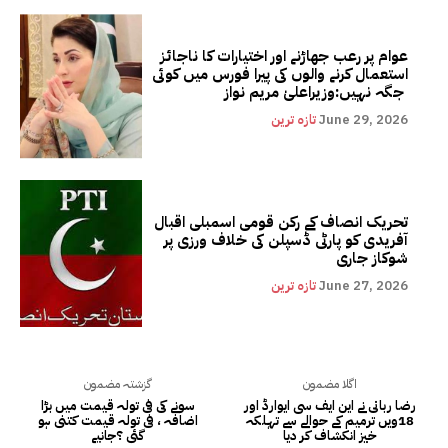
عوام پر رعب جھاڑنے اور اختیارات کا ناجائز
استعمال کرنے والوں کی پیرا فورس میں کوئی
جگہ نہیں:وزیراعلیٰ مریم نواز
June 29, 2026
تازہ ترین
تحریک انصاف کے رکن قومی اسمبلی اقبال
آفریدی کو پارٹی ڈسپلن کی خلاف ورزی پر
شوکاز جاری
June 27, 2026
تازہ ترین
اگلا مضمون
گزشتہ مضمون
رضا ربانی نے این ایف سی ایوارڈ اور
سونے کی فی تولہ قیمت میں بڑا
18ویں ترمیم کے حوالے سے تہلکہ
اضافہ ، فی تولہ قیمت کتنی ہو
خیز انکشاف کر دیا
گئی ؟جانیے