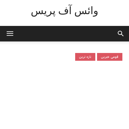
وائس آف پریس
قومی خبریں
تازہ ترین