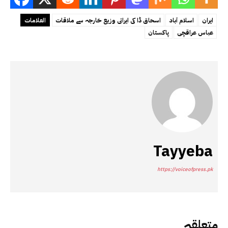
ایران
اسلام آباد
اسحاق ڈا کی ایرانی وزیع خارجہ سے ملاقات
العلامات
عباس عراقچی
پاکستان
Tayyeba
https://voiceofpress.pk
متعلقہ