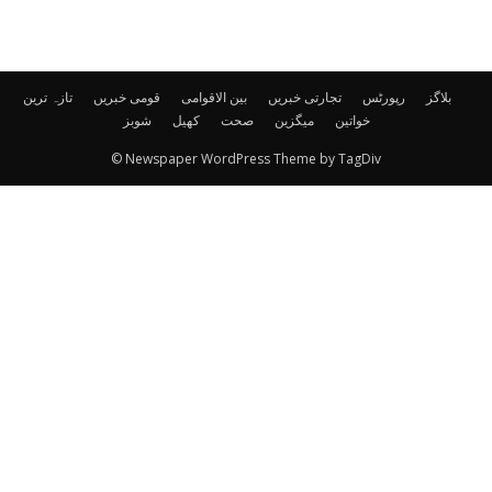
بلاگز
رپورٹس
تجارتی خبریں
بین الاقوامی
قومی خبریں
تازہ ترین
خواتین
میگزین
صحت
کھیل
شوبز
© Newspaper WordPress Theme by TagDiv