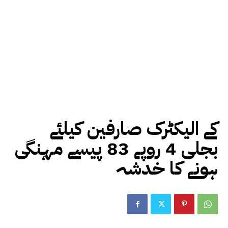
کے الیکٹرک صارفین کیلئے
بجلی 4 روپے 83 پیسے مہنگی
ہونے کا خدشہ