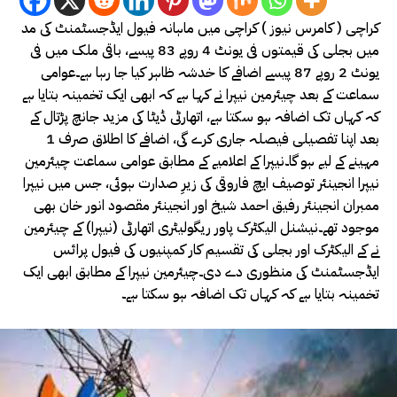
کراچی ( کامرس نیوز ) کراچی میں ماہانہ فیول ایڈجسٹمنٹ کی مد
میں بجلی کی قیمتوں فی یونٹ 4 روپے 83 پیسے، باقی ملک میں فی
یونٹ 2 روپے 87 پیسے اضافے کا خدشہ ظاہر کیا جا رہا ہے۔عوامی
سماعت کے بعد چیئرمین نیپرا نے کہا ہے کہ ابھی ایک تخمینہ بتایا ہے
کہ کہاں تک اضافہ ہو سکتا ہے، اتھارٹی ڈیٹا کی مزید جانچ پڑتال کے
بعد اپنا تفصیلی فیصلہ جاری کرے گی، اضافے کا اطلاق صرف 1
مہینے کے لیے ہو گا۔نیپرا کے اعلامیے کے مطابق عوامی سماعت چیئرمین
نیپرا انجینئر توصیف ایچ فاروقی کی زیرِ صدارت ہوئی، جس میں نیپرا
ممبران انجینئر رفیق احمد شیخ اور انجینئر مقصود انور خان بھی
موجود تھے۔نیشنل الیکٹرک پاور ریگولیٹری اتھارٹی (نیپرا) کے چیئرمین
نے کے الیکٹرک اور بجلی کی تقسیم کار کمپنیوں کی فیول پرائس
ایڈجسٹمنٹ کی منظوری دے دی۔چیئرمین نیپرا کے مطابق ابھی ایک
تخمینہ بتایا ہے کہ کہاں تک اضافہ ہو سکتا ہے۔