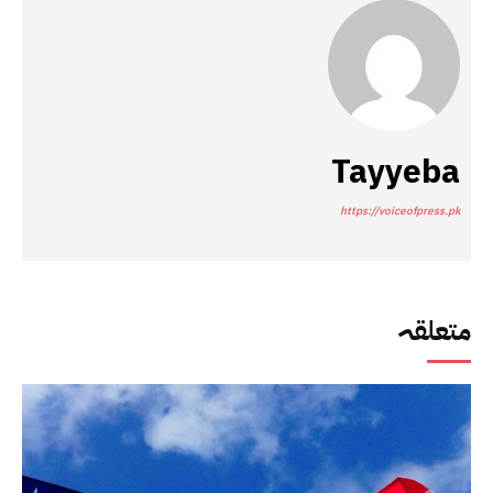
Tayyeba
https://voiceofpress.pk
متعلقہ