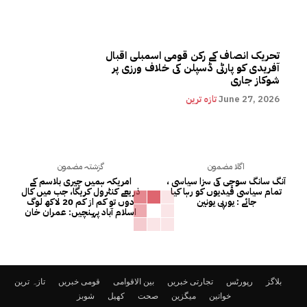
تحریک انصاف کے رکن قومی اسمبلی اقبال
آفریدی کو پارٹی ڈسپلن کی خلاف ورزی پر
شوکاز جاری
June 27, 2026
تازہ ترین
اگلا مضمون
گزشتہ مضمون
آنگ سانگ سوچی کی سزا سیاسی ،
امریکہ ہمیں چیری بلاسم کے
تمام سیاسی قیدیوں کو رہا کیا
ذریعے کنٹرول کریگا، جب میں کال
جائے : یورپی یونین
دوں تو کم از کم 20 لاکھ لوگ
اسلام آباد پہنچیں: عمران خان
بلاگز
رپورٹس
تجارتی خبریں
بین الاقوامی
قومی خبریں
تازہ ترین
خواتین
میگزین
صحت
کھیل
شوبز