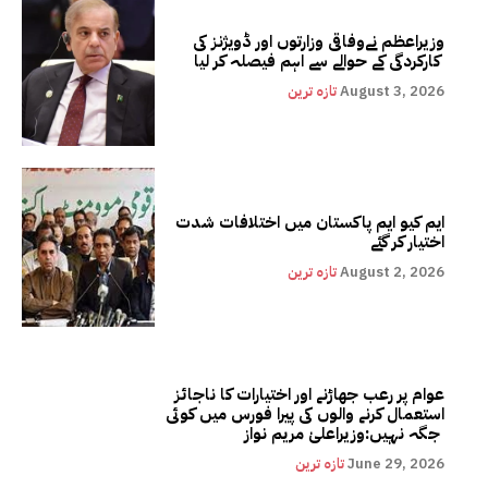
وزیراعظم نےوفاقی وزارتوں اور ڈویژنز کی
کارکردگی کے حوالے سے اہم فیصلہ کر لیا
August 3, 2026
تازہ ترین
ایم کیو ایم پاکستان میں اختلافات شدت
اختیار کر گئے
August 2, 2026
تازہ ترین
عوام پر رعب جھاڑنے اور اختیارات کا ناجائز
استعمال کرنے والوں کی پیرا فورس میں کوئی
جگہ نہیں:وزیراعلیٰ مریم نواز
June 29, 2026
تازہ ترین