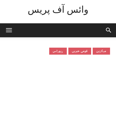
وائس آف پریس
میگزین
قومی خبریں
رپورٹس