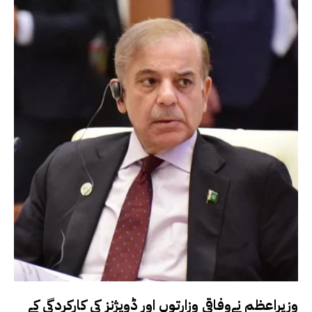
وزیراعظم نےوفاقی وزارتوں اور ڈویژنز کی کارکردگی کے