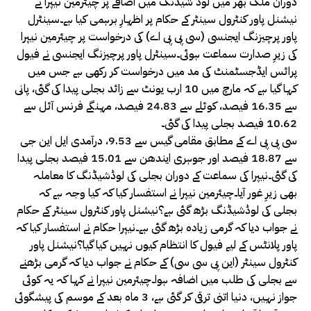
دوران ملک بھر میں لوڈ شیڈنگ میں اضافے پر چیئرمین نیپرا نے
نیشنل پاور کنٹرول سینٹر کے حکام پر اظہارِ برہمی کیا ہے۔سینٹرل
پاور پرچیزنگ ایجنسی (سی پی پی اے) کی درخواست پر چیئرمین نیپرا
کی زیرِ صدارت سماعت ہوئی۔سینٹرل پاور پرچیزنگ ایجنسی نے فیول
پرائس ایڈجسٹمنٹ کی مد میں درخواست کر رکھی ہے جس میں
کہا گیا ہے کہ مارچ میں 10 ارب یونٹ سے زائد بجلی پیدا کی گئی، پانی
سے 16.35 فیصد، کوئلے سے 24.83 فیصد، مہنگے فرنس آئل سے
10.62 فیصد بجلی پیدا کی گئی۔
سی پی پی اے کے مطابق مقامی گیس سے 9.53، درآمدی ایل این جی
سے 18.87 فیصد اور جوہری ایندھن سے 15.01 فیصد بجلی پیدا
کی گئی۔نیپرا کی سماعت کے دوران بجلی کی لوڈشیڈنگ کا معاملہ
بھی زیرِ غور آیا۔چیئرمین نیپرا نے استفسار کیا کہ کیا وجہ ہے کہ
بجلی کی لوڈشیڈنگ بڑھ گئی ہے؟نیشنل پاور کنٹرول سینٹر کے حکام
نے جواب دیا کہ گرمی زیادہ بڑھ گئی ہے۔نیپرا حکام نے استفسار کیا کہ
پاور پلانٹس کے لیے فیول کا انتظام کیوں نہیں کیا گیا؟نیشنل پاور
کنٹرول سینٹر (این پی سی سی) کے حکام نے جواب دیا کہ گرمی بڑھنے
سے بجلی کی طلب میں اضافہ ہوا۔چیئرمین نیپرا نے کہا کہ یہ کوئی
جواز نہیں، دنیا اتنی ترقی کر گئی ہے، 3 ماہ بعد کے موسم کی پیشگوئی