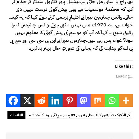
بھی آج با آسانی مل جاتی ہے۔نیشنل پاور کنٹرول سینٹر کے حکام نے
کہا کہ محکمۂ موسمیات سے بھی پیش گوئی درست نہیں دی
جاتی۔وائس چیئرمین نیپرا نے اظہارِ برہمی کرتے ہوئے کہا کہ یہ کیسا
جواب ہے، ہم 1970ء میں نہیں بیٹھے ہوئے۔وائس چیئرمین نیپرا
رفیق شیخ نے کہا کہ آپ کو موسم کی پیش گوئی کا معلوم نہیں
ہوتا؟ عوام پس رہے ہیں۔چیئرمین نیپرا نے این پی سی سی اور سی پی
پی اے کو ہدایت کی کہ بجلی کی صورتِ حال بہتر بنائیں۔
Like this:
Loading...
کے الیکٹرک صارفین کیلئے بجلی 4 روپے 83 پیسے مہنگی ہونے کا خدشہ
العلامات