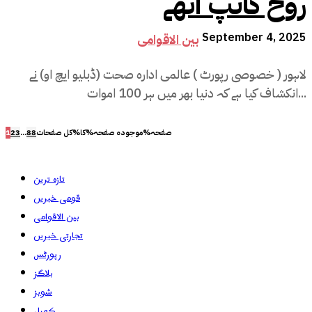
روح کانپ اٹھے
September 4, 2025
بین الاقوامی
لاہور ( خصوصی رپورٹ ) عالمی ادارہ صحت (ڈبلیو ایچ او) نے
انکشاف کیا ہے کہ دنیا بھر میں ہر 100 اموات...
صفحہ%موجودہ صفحہ%کا%کل صفحات
88
...
3
2
1
تازہ ترین
قومی خبریں
بین الاقوامی
تجارتی خبریں
رپورٹس
بلاگز
شوبز
کھیل