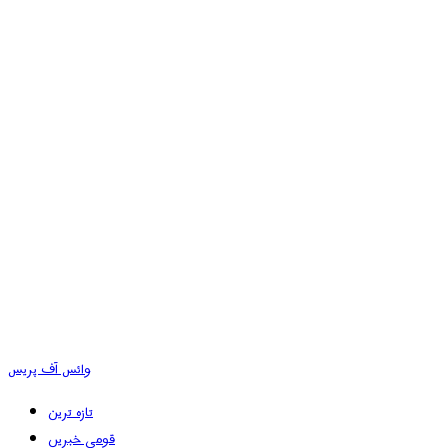
وائس آف پریس
تازہ ترین
قومی خبریں