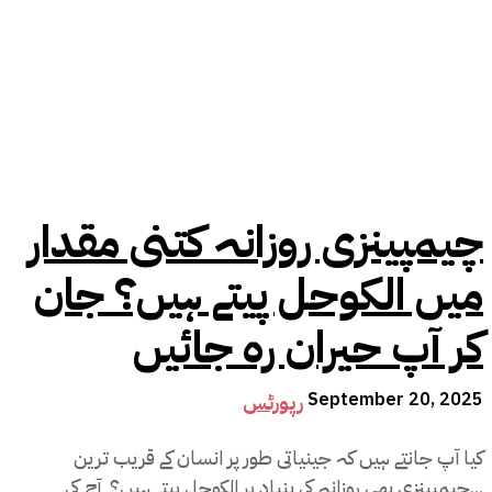
چیمپینزی روزانہ کتنی مقدار
میں الکوحل پیتے ہیں؟ جان
کر آپ حیران رہ جائیں
September 20, 2025
رپورٹس
کیا آپ جانتے ہیں کہ جینیاتی طور پر انسان کے قریب ترین
چیمپینزی بھی روزانہ کی بنیاد پر الکوحل پیتے ہیں؟ آج کی...