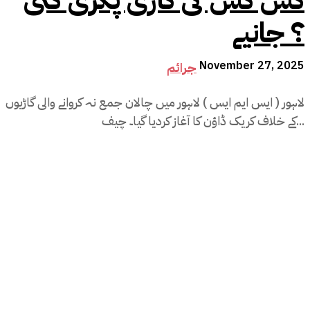
کس کس کی گاڑی پکڑی گئی
؟ جانیے
November 27, 2025
جرائم
لاہور ( ایس ایم ایس ) لاہور میں چالان جمع نہ کروانے والی گاڑیوں
کے خلاف کریک ڈاؤن کا آغاز کردیا گیا۔ چیف...