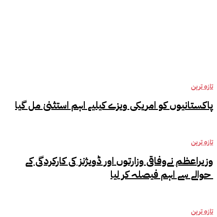
تازہ ترین
تجارتی خبریں
جرائم
خواتین
تازہ ترین
پاکستانیوں کو امریکی ویزے کیلیے اہم استثنیٰ مل گیا
تازہ ترین
وزیراعظم نےوفاقی وزارتوں اور ڈویژنز کی کارکردگی کے
حوالے سے اہم فیصلہ کر لیا
تازہ ترین