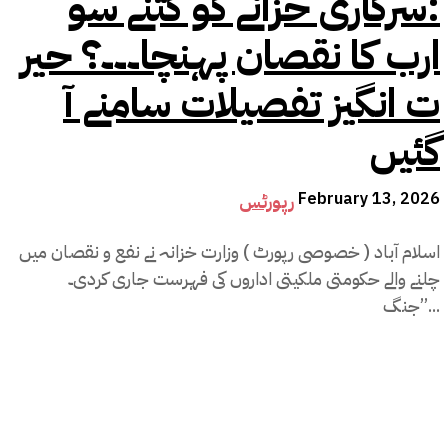
:سرکاری خزانے کو کتنے سو
ارب کا نقصان پہنچا۔۔۔؟ حیر
ت انگیز تفصیلات سامنے آ
گئیں
February 13, 2026
رپورٹس
اسلام آباد ( خصوصی رپورٹ ) وزارت خزانہ نے نفع و نقصان میں
چلنے والے حکومتی ملکیتی اداروں کی فہرست جاری کردی۔
’’جنگ...