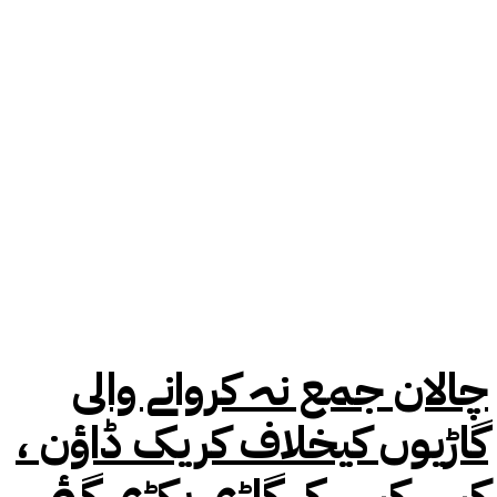
چالان جمع نہ کروانے والی
گاڑیوں کیخلاف کریک ڈاؤن ،