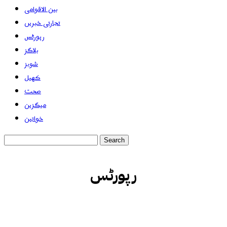
بین الاقوامی
تجارتی خبریں
رپورٹس
بلاگز
شوبز
کھیل
صحت
میگزین
خواتین
رپورٹس
بلاگز
بین الاقوامی