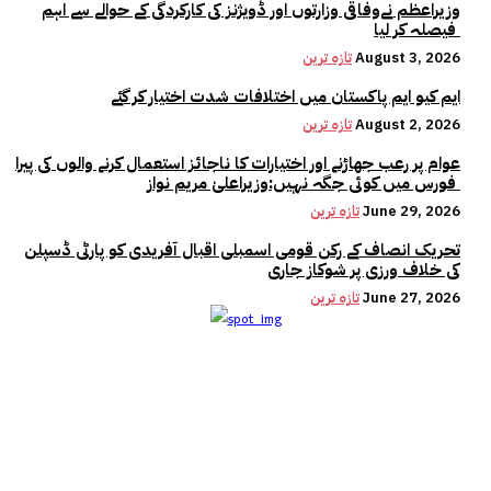
وزیراعظم نےوفاقی وزارتوں اور ڈویژنز کی کارکردگی کے حوالے سے اہم
فیصلہ کر لیا
August 3, 2026
تازہ ترین
ایم کیو ایم پاکستان میں اختلافات شدت اختیار کر گئے
August 2, 2026
تازہ ترین
عوام پر رعب جھاڑنے اور اختیارات کا ناجائز استعمال کرنے والوں کی پیرا
فورس میں کوئی جگہ نہیں:وزیراعلیٰ مریم نواز
June 29, 2026
تازہ ترین
تحریک انصاف کے رکن قومی اسمبلی اقبال آفریدی کو پارٹی ڈسپلن
کی خلاف ورزی پر شوکاز جاری
June 27, 2026
تازہ ترین