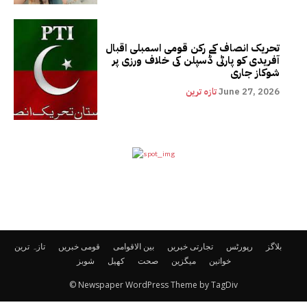
تحریک انصاف کے رکن قومی اسمبلی اقبال
آفریدی کو پارٹی ڈسپلن کی خلاف ورزی پر
شوکاز جاری
June 27, 2026
تازہ ترین
بلاگز
رپورٹس
تجارتی خبریں
بین الاقوامی
قومی خبریں
تازہ ترین
خواتین
میگزین
صحت
کھیل
شوبز
© Newspaper WordPress Theme by TagDiv