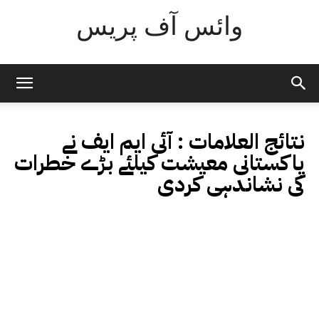
وائس آف پریس
نتائج العلامات :
آئی ایم ایف نے
پاکستانی معیشت کیلئے بڑے خطرات
کی نشاندہی کردی