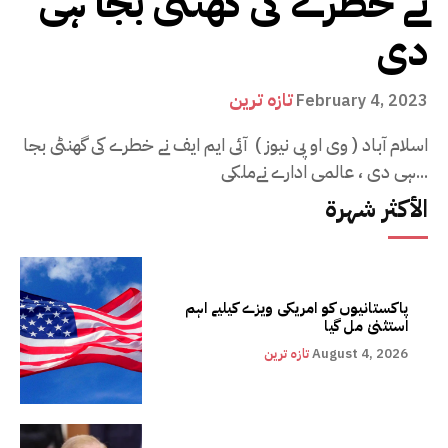
نے خطرے کی گھنٹی بجا ہی
دی
تازہ ترین
February 4, 2023
اسلام آباد ( وی او پی نیوز ) آئی ایم ایف نے خطرے کی گھنٹی بجا
ہی دی ، عالمی ادارے نےملکی...
الأكثر شهرة
پاکستانیوں کو امریکی ویزے کیلیے اہم
استثنیٰ مل گیا
August 4, 2026
تازہ ترین