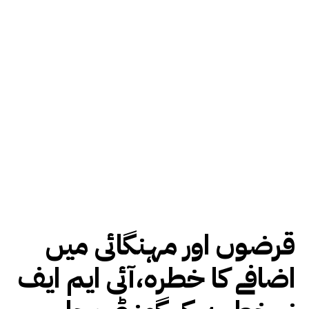
قرضوں اور مہنگائی میں
اضافے کا خطرہ،آئی ایم ایف