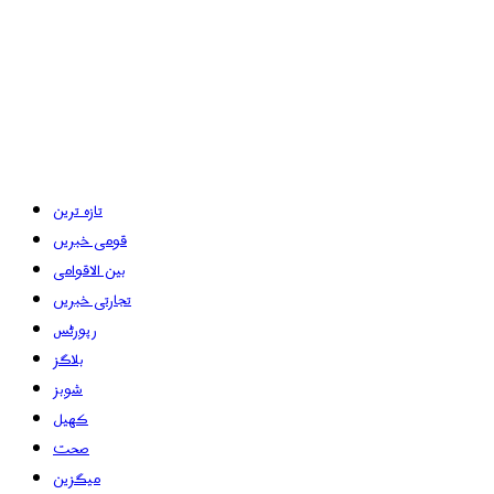
تازہ ترین
قومی خبریں
بین الاقوامی
تجارتی خبریں
رپورٹس
بلاگز
شوبز
کھیل
صحت
میگزین