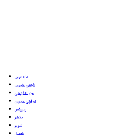
تازہ ترین
قومی خبریں
بین الاقوامی
تجارتی خبریں
رپورٹس
بلاگز
شوبز
کھیل