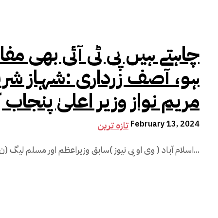
چاہتے ہیں پی ٹی آئی بھی م
ہو، آصف زرداری :شہاز شری
مریم نواز وزیر اعلیٰ پنجاب ک
February 13, 2024
تازہ ترین
اسلام آباد ( وی او پی نیوز )سابق وزیراعظم اور مسلم لیگ (ن) کے صدر شہباز شریف نے اعلان کیا ہے کہ...