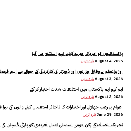
پاکستانیوں کو امریکی ویزے کیلیے اہم استثنیٰ مل گیا
August 4, 2026
تازہ ترین
وزیراعظم نےوفاقی وزارتوں اور ڈویژنز کی کارکردگی کے حوالے سے اہم فیصلہ کر لیا
August 3, 2026
تازہ ترین
ایم کیو ایم پاکستان میں اختلافات شدت اختیار کر گئے
August 2, 2026
تازہ ترین
عوام پر رعب جھاڑنے اور اختیارات کا ناجائز استعمال کرنے والوں کی پیرا فورس میں کوئی جگہ نہیں:وزیراعلیٰ مریم نواز
June 29, 2026
تازہ ترین
تحریک انصاف کے رکن قومی اسمبلی اقبال آفریدی کو پارٹی ڈسپلن کی 