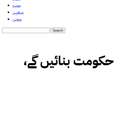
صحت
میگزین
خواتین
ر حکومت بنائیں گے،