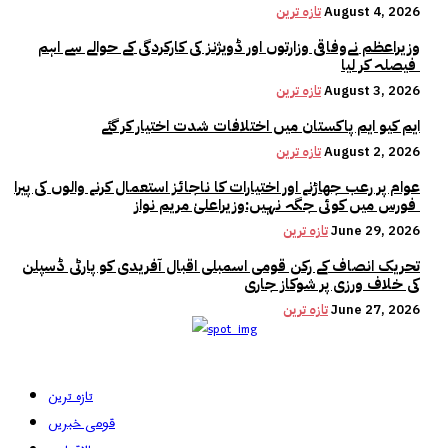
August 4, 2026
تازہ ترین
وزیراعظم نےوفاقی وزارتوں اور ڈویژنز کی کارکردگی کے حوالے سے اہم
فیصلہ کر لیا
August 3, 2026
تازہ ترین
ایم کیو ایم پاکستان میں اختلافات شدت اختیار کر گئے
August 2, 2026
تازہ ترین
عوام پر رعب جھاڑنے اور اختیارات کا ناجائز استعمال کرنے والوں کی پیرا
فورس میں کوئی جگہ نہیں:وزیراعلیٰ مریم نواز
June 29, 2026
تازہ ترین
تحریک انصاف کے رکن قومی اسمبلی اقبال آفریدی کو پارٹی ڈسپلن
کی خلاف ورزی پر شوکاز جاری
June 27, 2026
تازہ ترین
تازہ ترین
قومی خبریں