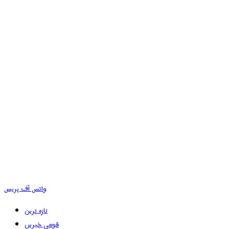
وائس آف پریس
تازہ ترین
قومی خبریں