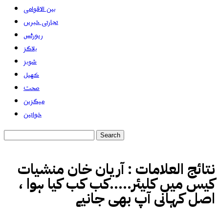
بین الاقوامی
تجارتی خبریں
رپورٹس
بلاگز
شوبز
کھیل
صحت
میگزین
خواتین
نتائج العلامات :
آریان خان منشیات
کیس میں کلیئر.....کب کب کیا ہوا ،
اصل کہانی آپ بھی جانیے