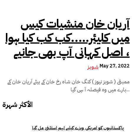
آریان خان منشیات کیس
میں کلیئر…..کب کب کیا ہوا
، اصل کہانی آپ بھی جانیے
May 27, 2022
شوبز
ممبئی ( شوبز نیوز ) کنگ خان شاہ رخ خان کے بیٹے آریان خان کے
بارے میں وہ فیصلہ آ ہی گیا...
الأكثر شهرة
پاکستانیوں کو امریکی ویزے کیلیے اہم استثنیٰ مل گیا