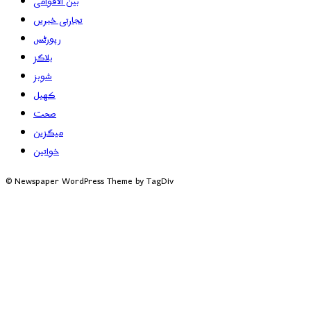
بین الاقوامی
تجارتی خبریں
رپورٹس
بلاگز
شوبز
کھیل
صحت
میگزین
خواتین
© Newspaper WordPress Theme by TagDiv