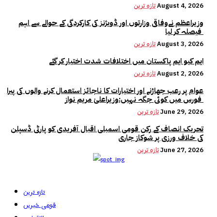
August 4, 2026
تازہ ترین
وزیراعظم نےوفاقی وزارتوں اور ڈویژنز کی کارکردگی کے حوالے سے اہم
فیصلہ کر لیا
August 3, 2026
تازہ ترین
ایم کیو ایم پاکستان میں اختلافات شدت اختیار کر گئے
August 2, 2026
تازہ ترین
عوام پر رعب جھاڑنے اور اختیارات کا ناجائز استعمال کرنے والوں کی پیرا
فورس میں کوئی جگہ نہیں:وزیراعلیٰ مریم نواز
June 29, 2026
تازہ ترین
تحریک انصاف کے رکن قومی اسمبلی اقبال آفریدی کو پارٹی ڈسپلن
کی خلاف ورزی پر شوکاز جاری
June 27, 2026
تازہ ترین
تازہ ترین
قومی خبریں