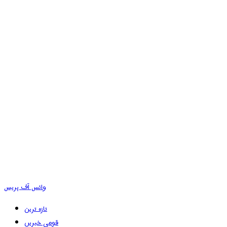
وائس آف پریس
تازہ ترین
قومی خبریں