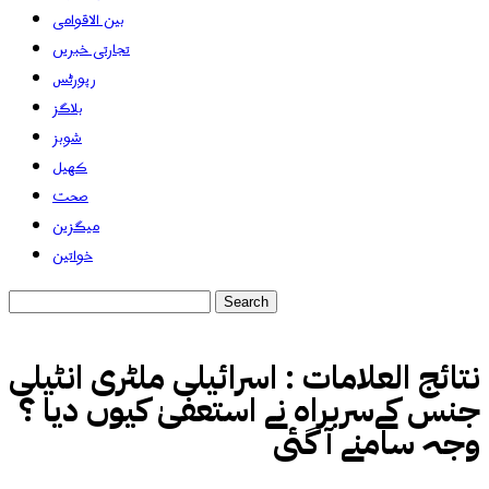
بین الاقوامی
تجارتی خبریں
رپورٹس
بلاگز
شوبز
کھیل
صحت
میگزین
خواتین
نتائج العلامات :
اسرائیلی ملٹری انٹیلی
جنس کےسربراہ نے استعفیٰ کیوں دیا ؟
وجہ سامنے آ گئی