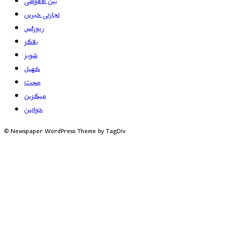
بین الاقوامی
تجارتی خبریں
رپورٹس
بلاگز
شوبز
کھیل
صحت
میگزین
خواتین
© Newspaper WordPress Theme by TagDiv