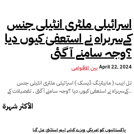
اسرائیلی ملٹری انٹیلی جنس
کےسربراہ نے استعفیٰ کیوں دیا
؟وجہ سامنے آ گئی
April 22, 2024
بین الاقوامی
تل ابیب ( مانیٹرنگ ڈیسک ) اسرائیلی ملٹری انٹیلی جنس
کےسربراہ نے استعفیٰ کیوں دیا ؟وجہ سامنے آ گئی ۔ تفصیلات کے...
الأكثر شهرة
پاکستانیوں کو امریکی ویزے کیلیے اہم استثنیٰ مل گیا