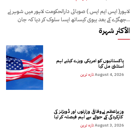
لاہور( ایس ایم ایس ) صوبائی دارالحکومت لاہور میں شوہر نے
جھگڑے کے بعد بیوی کیساتھ ایسا سلوک کر دیا کہ جان...
الأكثر شهرة
پاکستانیوں کو امریکی ویزے کیلیے اہم
استثنیٰ مل گیا
August 4, 2026
تازہ ترین
وزیراعظم نےوفاقی وزارتوں اور ڈویژنز کی
کارکردگی کے حوالے سے اہم فیصلہ کر لیا
August 3, 2026
تازہ ترین