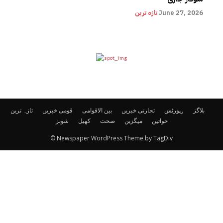
June 27, 2026
تازہ ترین
بلاگز
رپورٹس
تجارتی خبریں
بین الاقوامی
قومی خبریں
تازہ ترین
خواتین
میگزین
صحت
کھیل
شوبز
© Newspaper WordPress Theme by TagDiv