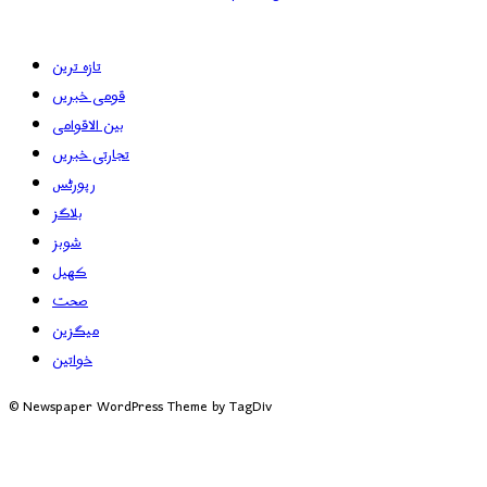
تازہ ترین
قومی خبریں
بین الاقوامی
تجارتی خبریں
رپورٹس
بلاگز
شوبز
کھیل
صحت
میگزین
خواتین
© Newspaper WordPress Theme by TagDiv