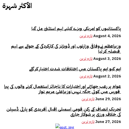
الأكثر شهرة
پاکستانیوں کو امریکی ویزے کیلیے اہم استثنیٰ مل گیا
August 4, 2026
تازہ ترین
وزیراعظم نےوفاقی وزارتوں اور ڈویژنز کی کارکردگی کے حوالے سے اہم
فیصلہ کر لیا
August 3, 2026
تازہ ترین
ایم کیو ایم پاکستان میں اختلافات شدت اختیار کر گئے
August 2, 2026
تازہ ترین
عوام پر رعب جھاڑنے اور اختیارات کا ناجائز استعمال کرنے والوں کی پیرا
فورس میں کوئی جگہ نہیں:وزیراعلیٰ مریم نواز
June 29, 2026
تازہ ترین
تحریک انصاف کے رکن قومی اسمبلی اقبال آفریدی کو پارٹی ڈسپلن
کی خلاف ورزی پر شوکاز جاری
June 27, 2026
تازہ ترین