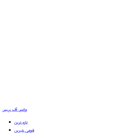
وائس آف پریس
تازہ ترین
قومی خبریں