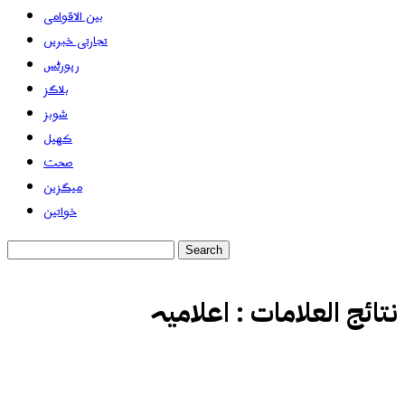
بین الاقوامی
تجارتی خبریں
رپورٹس
بلاگز
شوبز
کھیل
صحت
میگزین
خواتین
نتائج العلامات :
اعلامیہ