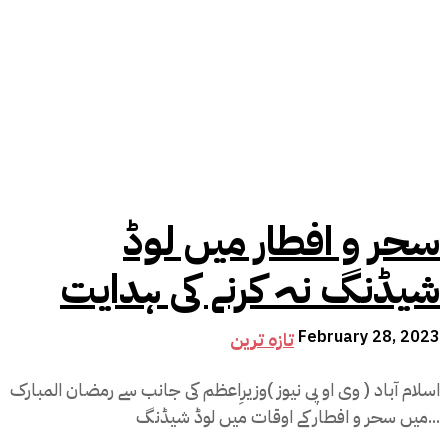
سحر و افطار میں لوڈ
شیڈنگ نہ کرنے کی ہدایت
February 28, 2023
تازہ ترین
اسلام آباد ( وی او پی نیوز )وزیرِاعظم کی جانب سے رمضان المبارک
میں سحر و افطار کے اوقات میں لوڈ شیڈنگ...