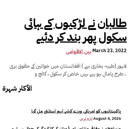
طالبان نے لڑکیوں کے ہائی
سکول پھر بند کر دئیے
March 23, 2022
بین الاقوامی
لاہور (طیبہ بخاری سے ) افغانستان میں خواتین کے حقوق بری
طرح پامال ہو رہے ہیں خاص کر سکول ، کالج و...
الأكثر شهرة
پاکستانیوں کو امریکی ویزے کیلیے اہم استثنیٰ مل گیا
August 4, 2026
تازہ ترین
وزیراعظم نےوفاقی وزارتوں اور ڈویژنز کی کارکردگی کے حوالے سے اہم