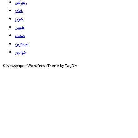
رپورٹس
بلاگز
شوبز
کھیل
صحت
میگزین
خواتین
© Newspaper WordPress Theme by TagDiv