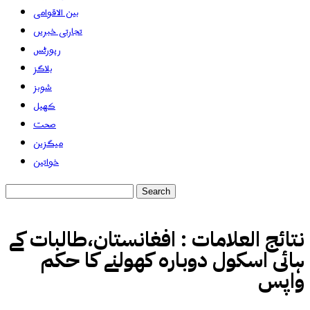
بین الاقوامی
تجارتی خبریں
رپورٹس
بلاگز
شوبز
کھیل
صحت
میگزین
خواتین
نتائج العلامات :
افغانستان،طالبات کے
ہائی اسکول دوبارہ کھولنے کا حکم
واپس