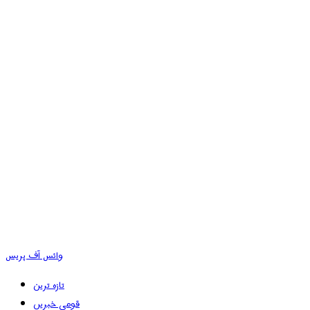
وائس آف پریس
تازہ ترین
قومی خبریں