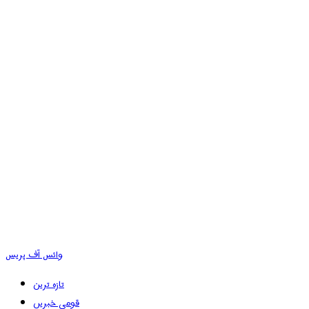
وائس آف پریس
تازہ ترین
قومی خبریں