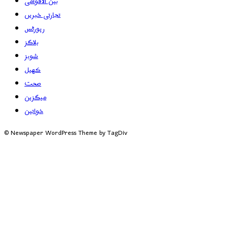
بین الاقوامی
تجارتی خبریں
رپورٹس
بلاگز
شوبز
کھیل
صحت
میگزین
خواتین
© Newspaper WordPress Theme by TagDiv