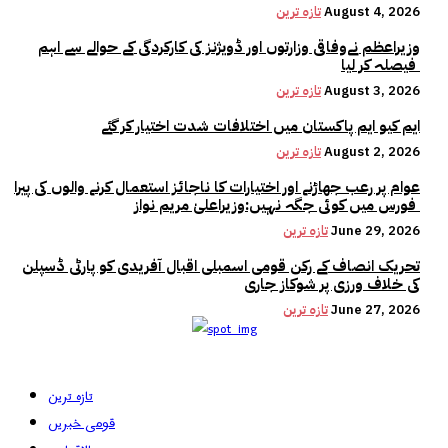
August 4, 2026
تازہ ترین
وزیراعظم نےوفاقی وزارتوں اور ڈویژنز کی کارکردگی کے حوالے سے اہم
فیصلہ کر لیا
August 3, 2026
تازہ ترین
ایم کیو ایم پاکستان میں اختلافات شدت اختیار کر گئے
August 2, 2026
تازہ ترین
عوام پر رعب جھاڑنے اور اختیارات کا ناجائز استعمال کرنے والوں کی پیرا
فورس میں کوئی جگہ نہیں:وزیراعلیٰ مریم نواز
June 29, 2026
تازہ ترین
تحریک انصاف کے رکن قومی اسمبلی اقبال آفریدی کو پارٹی ڈسپلن
کی خلاف ورزی پر شوکاز جاری
June 27, 2026
تازہ ترین
تازہ ترین
قومی خبریں