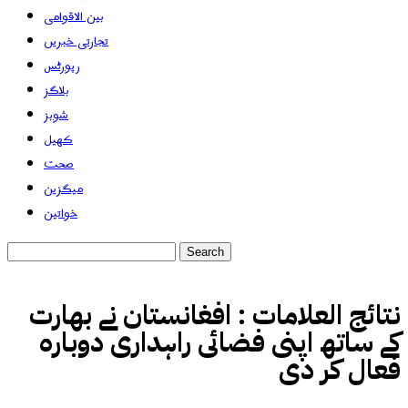
بین الاقوامی
تجارتی خبریں
رپورٹس
بلاگز
شوبز
کھیل
صحت
میگزین
خواتین
نتائج العلامات :
افغانستان نے بھارت
کے ساتھ اپنی فضائی راہداری دوبارہ
فعال کر دی