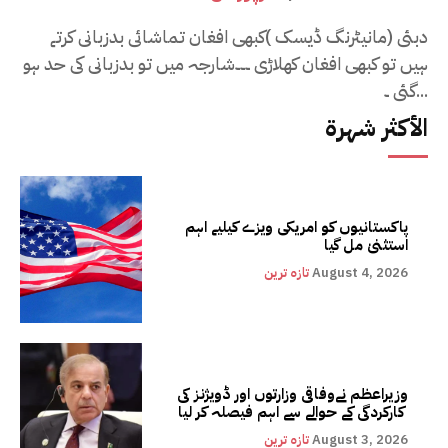
دبئی (مانیٹرنگ ڈیسک )کبھی افغان تماشائی بدزبانی کرتے
ہیں تو کبھی افغان کھلاڑی ۔۔۔شارجہ میں تو بدزبانی کی حد ہو
گئی ۔...
الأكثر شهرة
پاکستانیوں کو امریکی ویزے کیلیے اہم
استثنیٰ مل گیا
August 4, 2026
تازہ ترین
وزیراعظم نےوفاقی وزارتوں اور ڈویژنز کی
کارکردگی کے حوالے سے اہم فیصلہ کر لیا
August 3, 2026
تازہ ترین