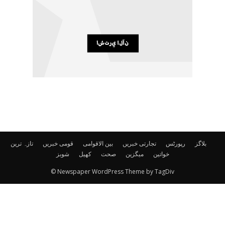
بلاگز
رپورٹس
تجارتی خبریں
بین الاقوامی
قومی خبریں
تازہ ترین
خواتین
میگزین
صحت
کھیل
شوبز
© Newspaper WordPress Theme by TagDiv