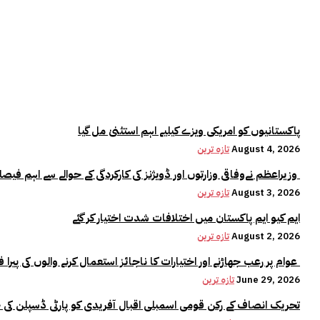
پاکستانیوں کو امریکی ویزے کیلیے اہم استثنیٰ مل گیا
August 4, 2026
تازہ ترین
وزیراعظم نےوفاقی وزارتوں اور ڈویژنز کی کارکردگی کے حوالے سے اہم فیصلہ کر لیا
August 3, 2026
تازہ ترین
ایم کیو ایم پاکستان میں اختلافات شدت اختیار کر گئے
August 2, 2026
تازہ ترین
عوام پر رعب جھاڑنے اور اختیارات کا ناجائز استعمال کرنے والوں کی پیرا فورس میں کوئی جگہ نہیں:وزیراعلیٰ مریم نواز
June 29, 2026
تازہ ترین
تحریک انصاف کے رکن قومی اسمبلی اقبال آفریدی کو پارٹی ڈسپلن کی 