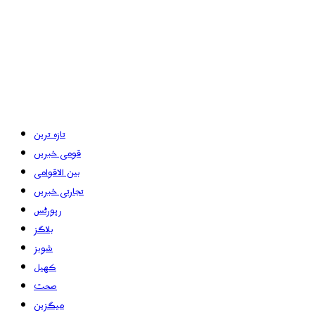
تازہ ترین
قومی خبریں
بین الاقوامی
تجارتی خبریں
رپورٹس
بلاگز
شوبز
کھیل
صحت
میگزین