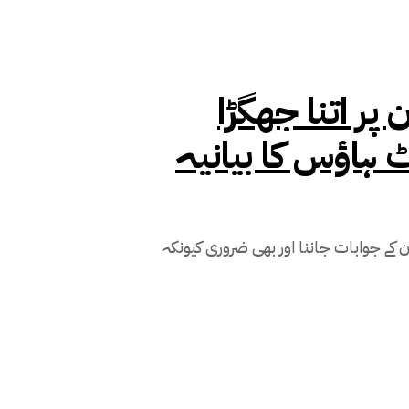
پر اتنا جھگڑا
 ہاؤس کا بیانیہ
 کے جوابات جاننا اور بھی ضروری کیونکہ