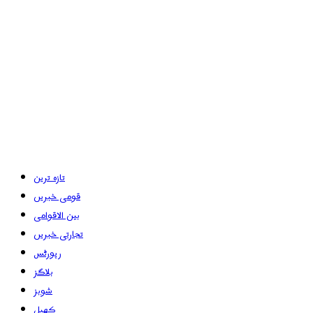
تازہ ترین
قومی خبریں
بین الاقوامی
تجارتی خبریں
رپورٹس
بلاگز
شوبز
کھیل