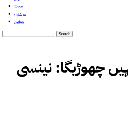
صحت
میگزین
خواتین
نہیں چھوڑیگا: نینسی