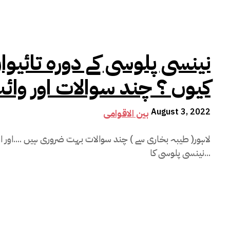
نینسی پلوسی کے دورہ تائیوان 
کیوں ؟ چند سوالات اور وائٹ
August 3, 2022
بین الاقوامی
لاہور( طیبہ بخاری سے ) چند سوالات بہت ضروری ہیں ....اور ان
نینسی پلوسی کا...