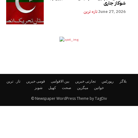
شوکاز جاری
June 27, 2026
تازہ ترین
بلاگز
رپورٹس
تجارتی خبریں
بین الاقوامی
قومی خبریں
تازہ ترین
خواتین
میگزین
صحت
کھیل
شوبز
© Newspaper WordPress Theme by TagDiv