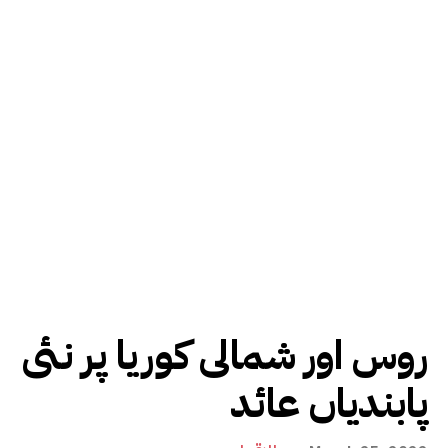
روس اور شمالی کوریا پر نئی
پابندیاں عائد