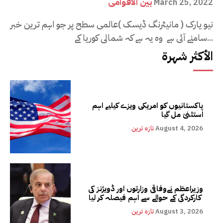
بین الاقوامی
March 25, 2022
نیو یارک ( مانیٹرنگ ڈیسک )عالمی سطح پر جو اہم ترین خبر
سامنے آئی ہے وہ یہ ہے کہ شمالی کوریا کے...
الأكثر شهرة
پاکستانیوں کو امریکی ویزے کیلیے اہم
استثنیٰ مل گیا
August 4, 2026
تازہ ترین
وزیراعظم نےوفاقی وزارتوں اور ڈویژنز کی
کارکردگی کے حوالے سے اہم فیصلہ کر لیا
August 3, 2026
تازہ ترین