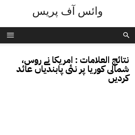
وائس آف پریس
نتائج العلامات :
امریکا نے روس،
شمالی کوریا پر نئی پابندیاں عائد
کردیں