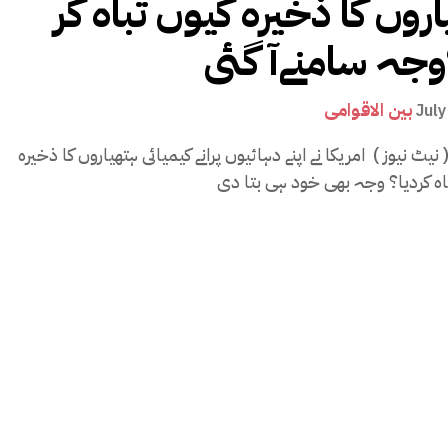
اروں کا ذخیرہ کیوں تباہ کر
وجہ سامنےآ گئی
بین الاقوامی
July
یٹ نیوز ) امریکا نے اپنے دہائیوں پرانے کیمیائی ہتھیاروں کا ذخیرہ