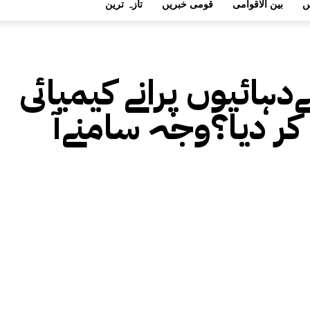
ں
بین الاقوامی
قومی خبریں
تازہ ترین
ےدہائیوں پرانے کیمیائی
کر دیا؟وجہ سامنےآ