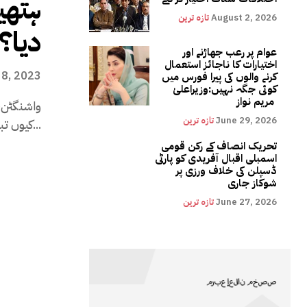
ہتھی
August 2, 2026
تازہ ترین
دیا؟
عوام پر رعب جھاڑنے اور
اختیارات کا ناجائز استعمال
 8, 2023
کرنے والوں کی پیرا فورس میں
کوئی جگہ نہیں:وزیراعلیٰ
مریم نواز
واشنگٹن( ن
June 29, 2026
تازہ ترین
کیوں تباہ کردیا؟ وجہ بھی خود ہی بتا دی...
تحریک انصاف کے رکن قومی
اسمبلی اقبال آفریدی کو پارٹی
ڈسپلن کی خلاف ورزی پر
شوکاز جاری
June 27, 2026
تازہ ترین