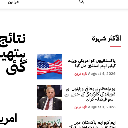
خواتین
نتائج
الأكثر شهرة
ہتھیا
گئی
پاکستانیوں کو امریکی ویزے
کیلیے اہم استثنیٰ مل گیا
August 4, 2026
تازہ ترین
وزیراعظم نےوفاقی وزارتوں اور
ڈویژنز کی کارکردگی کے حوالے سے
اہم فیصلہ کر لیا
August 3, 2026
تازہ ترین
امریک
ایم کیو ایم پاکستان میں
اختلافات شدت اختیار کر گئے