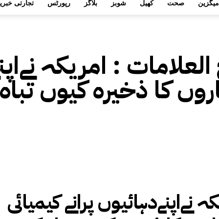
میگزین
صحت
کھیل
شوبز
بلاگز
رپورٹس
تجارتی خبری
 العلامات :
امریکہ نےاپن
روں کا ذخیرہ کیوں تباہ 
ہ نےاپنےدہائیوں پرانے کیمیائی