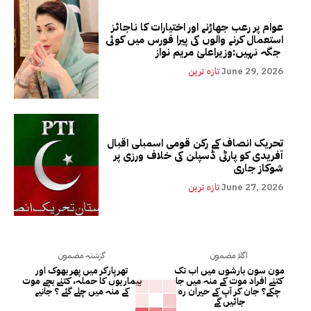
عوام پر رعب جھاڑنے اور اختیارات کا ناجائز
استعمال کرنے والوں کی پیرا فورس میں کوئی
جگہ نہیں:وزیراعلیٰ مریم نواز
June 29, 2026
تازہ ترین
تحریک انصاف کے رکن قومی اسمبلی اقبال
آفریدی کو پارٹی ڈسپلن کی خلاف ورزی پر
شوکاز جاری
June 27, 2026
تازہ ترین
اگلا مضمون
گزشتہ مضمون
مون سون بارشوں میں اب تک
تھرپارکر میں پھر بھوک اور
کتنے افراد موت کے منہ میں جا
بیماریوں کا حملہ، کتنے بچے موت
چکے؟ جان کر آپ کے حیران رہ
کے منہ میں چلے گئے ؟ جانیے
جائیں گے