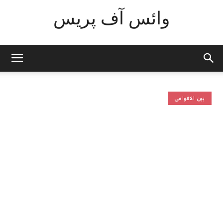
وائس آف پریس
بین الاقوامی