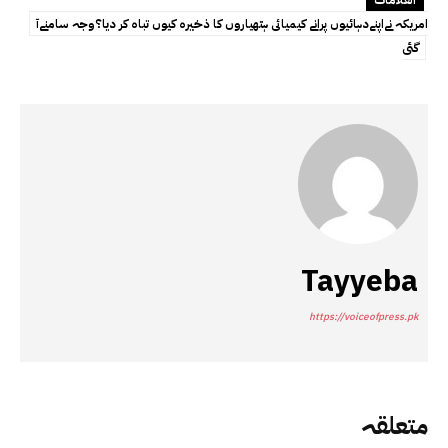
امریکہ نےاپنےدہائیوں پرانے کیمیائی ہتھیاروں کا ذخیرہ کیوں تباہ کر دیا؟وجہ سامنےآ
گئی
Tayyeba
https://voiceofpress.pk
متعلقہ