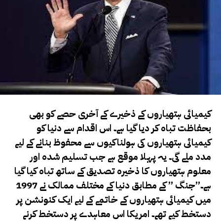
کیمیائی ہتھیاروں کے ذخیرے کے آخری حصے کو بھی
بحفاظت تباہ کر دیا گیا ہے۔ اس اقدام سے دنیا کو
کیمیائی ہتھیاروں کی ہولناکیوں سے محفوظ بنانے کے لیے
مدد ملے گی۔ یہ پہلا موقع ہے جب تسلیم شدہ اور
معلوم ہتھیاروں کا ذخیرہ تصدیق کے ساتھ تباہ کیا گیا
ہے۔”جنگ ” کے مطابق دنیا کے مختلف ممالک نے 1997
میں کیمیائی ہتھیاروں کے خاتمے کے لیے ایک کنونشن پر
دستخط کیے تھے۔ امریکا اس معاہدے پر دستخط کرنے