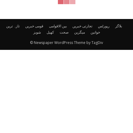
بلاگز
رپورٹس
تجارتی خبریں
بین الاقوامی
قومی خبریں
تازہ ترین
خواتین
میگزین
صحت
کھیل
شوبز
© Newspaper WordPress Theme by TagDiv