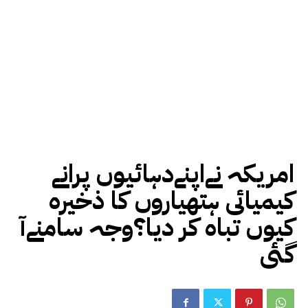
امریکہ نےاپنےدہائیوں پرانے
کیمیائی ہتھیاروں کا ذخیرہ
کیوں تباہ کر دیا؟وجہ سامنےآ
گئی