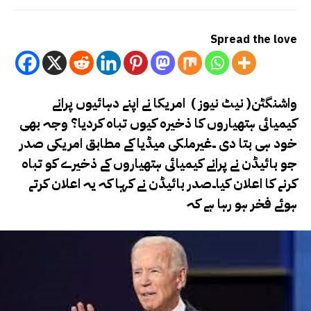
Spread the love
واشنگٹن( نیٹ نیوز ) امریکا نے اپنے دہائیوں پرانے
کیمیائی ہتھیاروں کا ذخیرہ کیوں تباہ کردیا؟ وجہ بھی
خود ہی بتا دی ۔غیرملکی میڈیا کے مطابق امریکی صدر
جو بائیڈن نے پرانے کیمیائی ہتھیاروں کے ذخیرے کو تباہ
کرنے کا اعلان کیا۔صدر بائیڈن نے کہا کہ یہ اعلان کرتے
ہوئے فخر ہو رہا ہے کہ