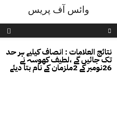
وائس آف پریس
نتائج العلامات :
انصاف کیلیے ہر حد
تک جائیں گے ،لطیف کھوسہ نے
26نومبر کے 2ملزمان کے نام بتا دیئے