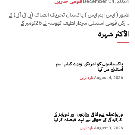
قومی خبریں
December 14, 2024
لاہور ( ایس ایم ایس ) پاکستان تحریک انصاف (پی ٹی آئی) کے
رکن قومی اسمبلی سردار لطیف کھوسہ نے 26نومبر کے...
الأكثر شهرة
پاکستانیوں کو امریکی ویزے کیلیے اہم
استثنیٰ مل گیا
August 4, 2026
تازہ ترین
وزیراعظم نےوفاقی وزارتوں اور ڈویژنز کی
کارکردگی کے حوالے سے اہم فیصلہ کر لیا
August 3, 2026
تازہ ترین