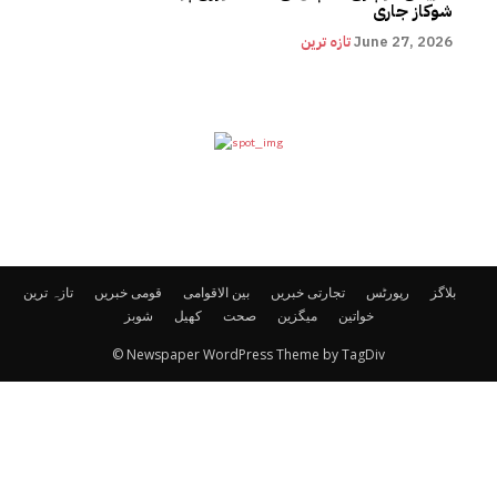
شوکاز جاری
June 27, 2026
تازہ ترین
بلاگز
رپورٹس
تجارتی خبریں
بین الاقوامی
قومی خبریں
تازہ ترین
خواتین
میگزین
صحت
کھیل
شوبز
© Newspaper WordPress Theme by TagDiv