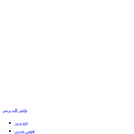
وائس آف پریس
تازہ ترین
قومی خبریں