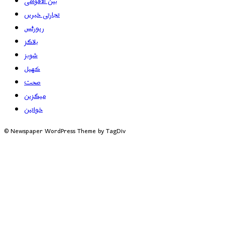
بین الاقوامی
تجارتی خبریں
رپورٹس
بلاگز
شوبز
کھیل
صحت
میگزین
خواتین
© Newspaper WordPress Theme by TagDiv