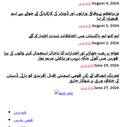
August 4, 2026
تازہ ترین
وزیراعظم نےوفاقی وزارتوں اور ڈویژنز کی کارکردگی کے حوالے سے اہم
فیصلہ کر لیا
August 3, 2026
تازہ ترین
ایم کیو ایم پاکستان میں اختلافات شدت اختیار کر گئے
August 2, 2026
تازہ ترین
عوام پر رعب جھاڑنے اور اختیارات کا ناجائز استعمال کرنے والوں کی پیرا
فورس میں کوئی جگہ نہیں:وزیراعلیٰ مریم نواز
June 29, 2026
تازہ ترین
تحریک انصاف کے رکن قومی اسمبلی اقبال آفریدی کو پارٹی ڈسپلن
کی خلاف ورزی پر شوکاز جاری
June 27, 2026
تازہ ترین
تازہ ترین
قومی خبریں