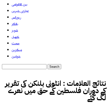
بین الاقوامی
تجارتی خبریں
رپورٹس
بلاگز
شوبز
کھیل
صحت
میگزین
خواتین
نتائج العلامات :
انٹونی بلنکن کی تقریر
کے دوران فلسطین کے حق میں نعرے
لگ گئے