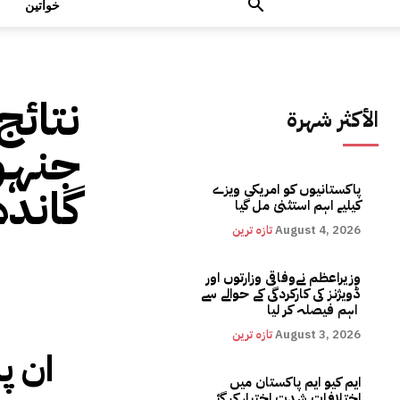
خواتین
نتائج
الأكثر شهرة
جنہوں
گاند
پاکستانیوں کو امریکی ویزے
کیلیے اہم استثنیٰ مل گیا
August 4, 2026
تازہ ترین
وزیراعظم نےوفاقی وزارتوں اور
ڈویژنز کی کارکردگی کے حوالے سے
اہم فیصلہ کر لیا
August 3, 2026
تازہ ترین
ان پ
ایم کیو ایم پاکستان میں
اختلافات شدت اختیار کر گئے