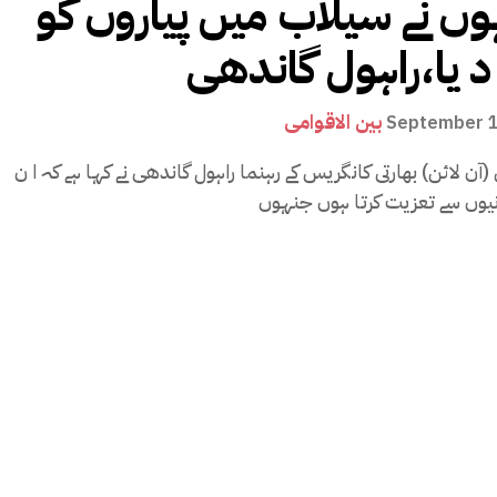
ں نے سیلاب میں پیاروں کو
د یا،راہول گاندھی
بین الاقوامی
September 1
(آن لائن) بھارتی کانگریس کے رہنما راہول گاندھی نے کہا ہے کہ ا ن