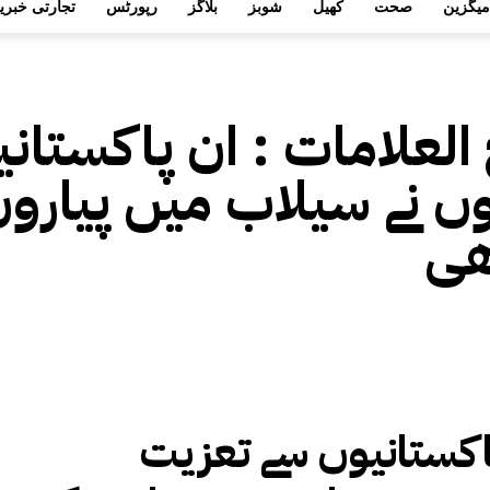
میگزین
صحت
کھیل
شوبز
بلاگز
رپورٹس
تجارتی خبری
 العلامات :
ان پاکستان
 نے سیلاب میں پیاروں 
ھی
اکستانیوں سے تعزیت