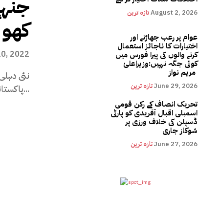
جنہو
August 2, 2026
تازہ ترین
کھو 
عوام پر رعب جھاڑنے اور
اختیارات کا ناجائز استعمال
0, 2022
کرنے والوں کی پیرا فورس میں
کوئی جگہ نہیں:وزیراعلیٰ
مریم نواز
نئی دہلی 
June 29, 2026
تازہ ترین
پاکستانیوں سے تعزیت کرتا ہوں جنہوں...
تحریک انصاف کے رکن قومی
اسمبلی اقبال آفریدی کو پارٹی
ڈسپلن کی خلاف ورزی پر
شوکاز جاری
June 27, 2026
تازہ ترین