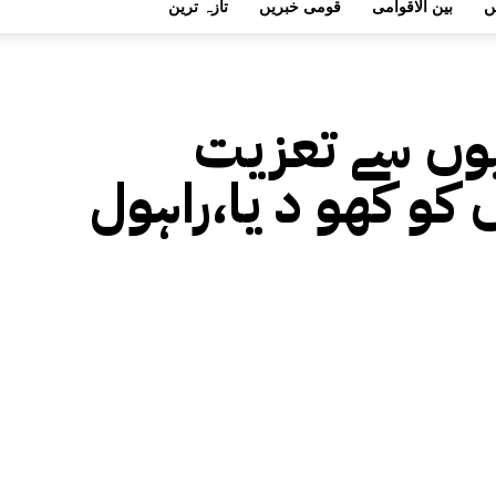
ں
بین الاقوامی
قومی خبریں
تازہ ترین
یوں سے تعزیت
کو کھو د یا،راہول