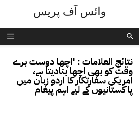
وائس آف پریس
نتائج العلامات :
'اچھا دوست برے
وقت کو بھی اچھا بنادیتا ہے،
امریکی سفارتکار کا اردو زبان میں
پاکستانیوں کے لیے اہم پیغام