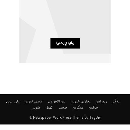
بلاگز
رپورٹس
تجارتی خبریں
بین الاقوامی
قومی خبریں
تازہ ترین
خواتین
میگزین
صحت
کھیل
شوبز
© Newspaper WordPress Theme by TagDiv