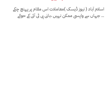
اسلام آباد ( نیوز ڈیسک )معاملات اس مقام پر پہنچ چکے
جہاں سے واپسی ممکن نہیں ،بانی پی ٹی آئی کے حوالے...