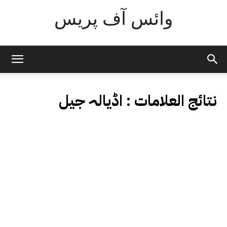
وائس آف پریس
نتائج العلامات :
اڈیالہ جیل