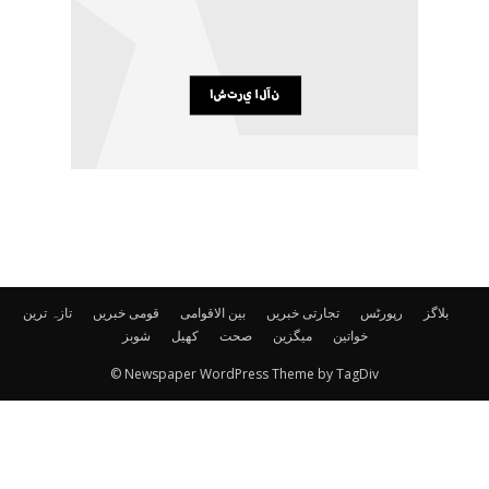
بلاگز
رپورٹس
تجارتی خبریں
بین الاقوامی
قومی خبریں
تازہ ترین
خواتین
میگزین
صحت
کھیل
شوبز
© Newspaper WordPress Theme by TagDiv