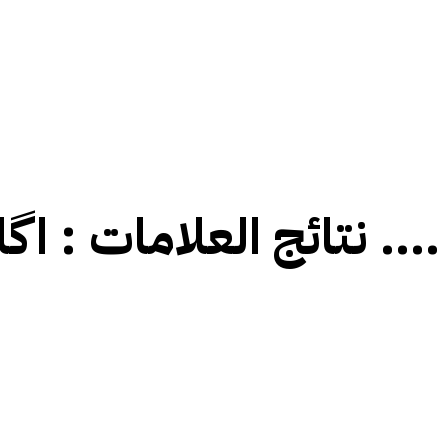
اگلا ہدف شہباز شریف ....
نتائج العلامات :