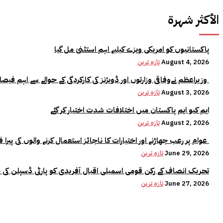
الأكثر شهرة
پاکستانیوں کو امریکی ویزے کیلیے اہم استثنیٰ مل گیا
August 4, 2026
تازہ ترین
وزیراعظم نےوفاقی وزارتوں اور ڈویژنز کی کارکردگی کے حوالے سے اہم فیصلہ کر لیا
August 3, 2026
تازہ ترین
ایم کیو ایم پاکستان میں اختلافات شدت اختیار کر گئے
August 2, 2026
تازہ ترین
عوام پر رعب جھاڑنے اور اختیارات کا ناجائز استعمال کرنے والوں کی پیرا فورس میں کوئی جگہ نہیں:وزیراعلیٰ مریم نواز
June 29, 2026
تازہ ترین
تحریک انصاف کے رکن قومی اسمبلی اقبال آفریدی کو پارٹی ڈسپلن کی 
June 27, 2026
تازہ ترین