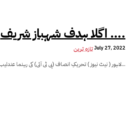
اگلا ہدف شہباز شریف ….
July 27, 2022
تازہ ترین
لاہور ( نیٹ نیوز ) تحریکِ انصاف (پی ٹی آئی) کی رہنما عندلیب عباس کا کہنا ہے کہ گزشتہ روز تختِ لاہور...