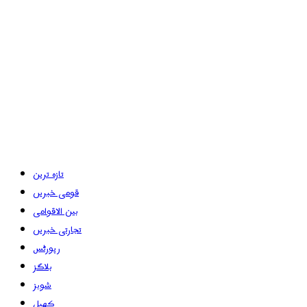
تازہ ترین
قومی خبریں
بین الاقوامی
تجارتی خبریں
رپورٹس
بلاگز
شوبز
کھیل