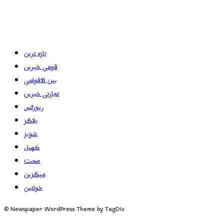
تازہ ترین
قومی خبریں
بین الاقوامی
تجارتی خبریں
رپورٹس
بلاگز
شوبز
کھیل
صحت
میگزین
خواتین
© Newspaper WordPress Theme by TagDiv