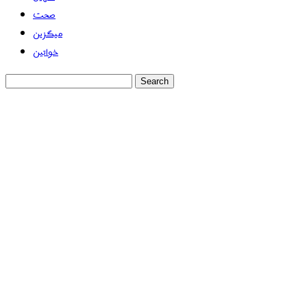
صحت
میگزین
خواتین