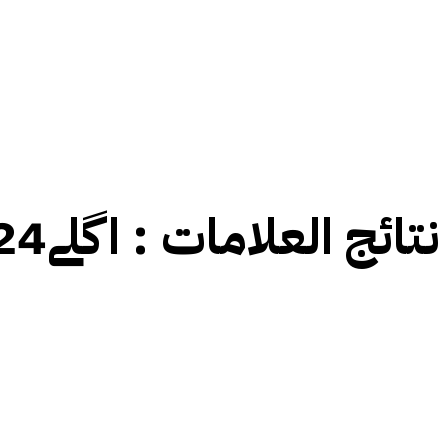
نتائج العلامات :
اگلے24 گھنٹےانتہائی اہم ہیں