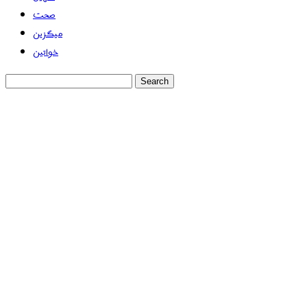
صحت
میگزین
خواتین