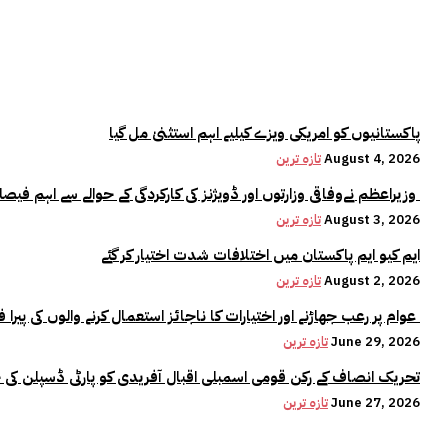
پاکستانیوں کو امریکی ویزے کیلیے اہم استثنیٰ مل گیا
August 4, 2026
تازہ ترین
وزیراعظم نےوفاقی وزارتوں اور ڈویژنز کی کارکردگی کے حوالے سے اہم فیصلہ کر لیا
August 3, 2026
تازہ ترین
ایم کیو ایم پاکستان میں اختلافات شدت اختیار کر گئے
August 2, 2026
تازہ ترین
عوام پر رعب جھاڑنے اور اختیارات کا ناجائز استعمال کرنے والوں کی پیرا فورس میں کوئی جگہ نہیں:وزیراعلیٰ مریم نواز
June 29, 2026
تازہ ترین
تحریک انصاف کے رکن قومی اسمبلی اقبال آفریدی کو پارٹی ڈسپلن کی 
June 27, 2026
تازہ ترین