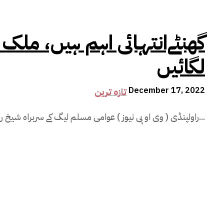
لگائیں
December 17, 2022
تازہ ترین
راولپنڈی ( وی او پی نیوز ) عوامی مسلم لیگ کے سربراہ شیخ رشید کا کہنا ہے کہ اگلے 24 گھنٹے انتہائی...