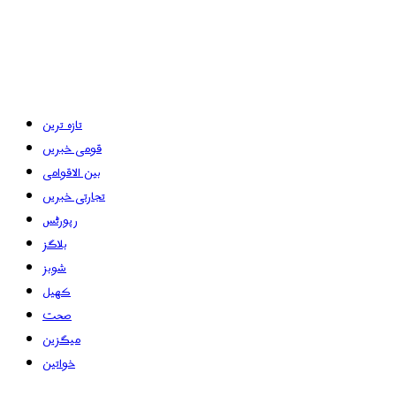
تازہ ترین
قومی خبریں
بین الاقوامی
تجارتی خبریں
رپورٹس
بلاگز
شوبز
کھیل
صحت
میگزین
خواتین