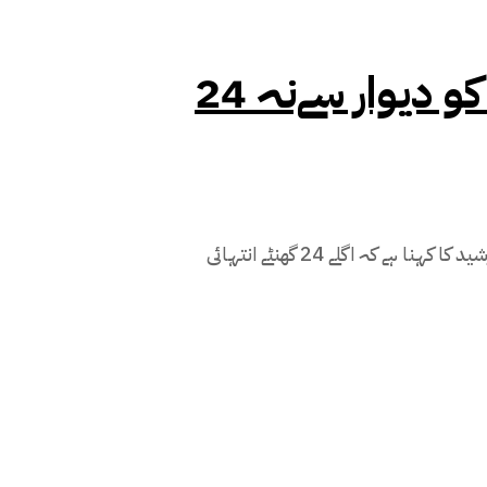
24 گھنٹےانتہائی اہم ہیں، ملک کو دیوار سےنہ