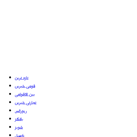
تازہ ترین
قومی خبریں
بین الاقوامی
تجارتی خبریں
رپورٹس
بلاگز
شوبز
کھیل