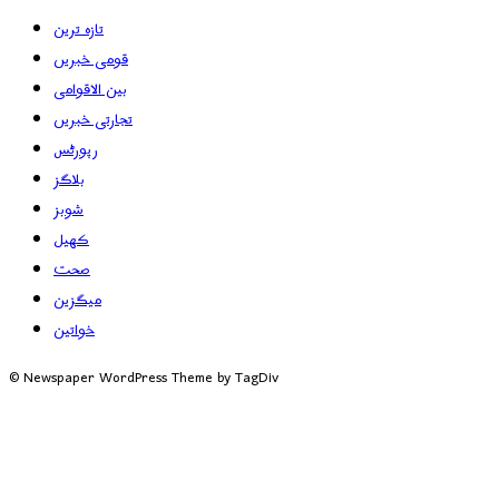
تازہ ترین
قومی خبریں
بین الاقوامی
تجارتی خبریں
رپورٹس
بلاگز
شوبز
کھیل
صحت
میگزین
خواتین
© Newspaper WordPress Theme by TagDiv