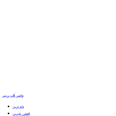
وائس آف پریس
تازہ ترین
قومی خبریں