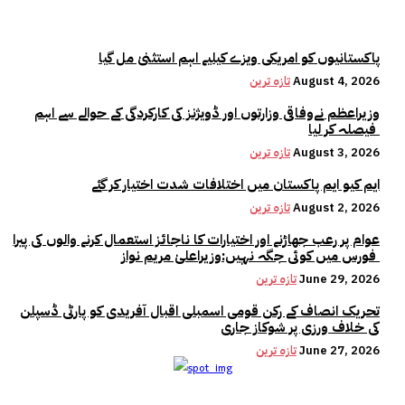
پاکستانیوں کو امریکی ویزے کیلیے اہم استثنیٰ مل گیا
August 4, 2026
تازہ ترین
وزیراعظم نےوفاقی وزارتوں اور ڈویژنز کی کارکردگی کے حوالے سے اہم
فیصلہ کر لیا
August 3, 2026
تازہ ترین
ایم کیو ایم پاکستان میں اختلافات شدت اختیار کر گئے
August 2, 2026
تازہ ترین
عوام پر رعب جھاڑنے اور اختیارات کا ناجائز استعمال کرنے والوں کی پیرا
فورس میں کوئی جگہ نہیں:وزیراعلیٰ مریم نواز
June 29, 2026
تازہ ترین
تحریک انصاف کے رکن قومی اسمبلی اقبال آفریدی کو پارٹی ڈسپلن
کی خلاف ورزی پر شوکاز جاری
June 27, 2026
تازہ ترین