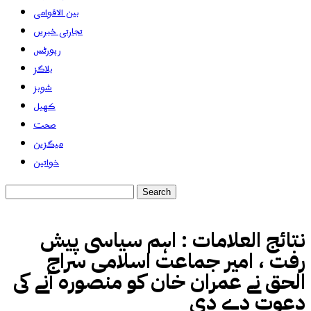
بین الاقوامی
تجارتی خبریں
رپورٹس
بلاگز
شوبز
کھیل
صحت
میگزین
خواتین
نتائج العلامات :
اہم سیاسی پیش
رفت ، امیر جماعت اسلامی سراج
الحق نے عمران خان کو منصورہ آنے کی
دعوت دے دی