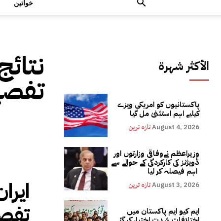
خواتین
نتائج
الأكثر شهرة
تفصی
پاکستانیوں کو امریکی ویزے
کیلیے اہم استثنیٰ مل گیا
August 4, 2026
تازہ ترین
وزیراعظم نےوفاقی وزارتوں اور
ڈویژنز کی کارکردگی کے حوالے سے
اہم فیصلہ کر لیا
ایرا
August 3, 2026
تازہ ترین
تفصی
ایم کیو ایم پاکستان میں
اختلافات شدت اختیار کر گئے