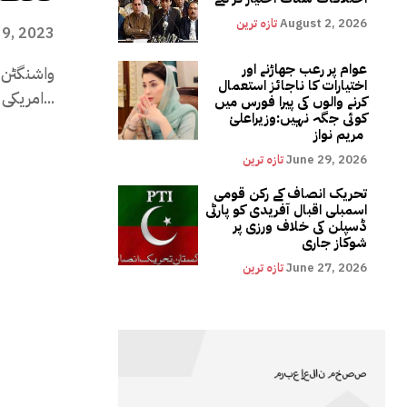
August 2, 2026
تازہ ترین
 9, 2023
عوام پر رعب جھاڑنے اور
واشنگٹن (
اختیارات کا ناجائز استعمال
امریکی محکمہ خزانہ کے مطابق نئی امریکی...
کرنے والوں کی پیرا فورس میں
کوئی جگہ نہیں:وزیراعلیٰ
مریم نواز
June 29, 2026
تازہ ترین
تحریک انصاف کے رکن قومی
اسمبلی اقبال آفریدی کو پارٹی
ڈسپلن کی خلاف ورزی پر
شوکاز جاری
June 27, 2026
تازہ ترین