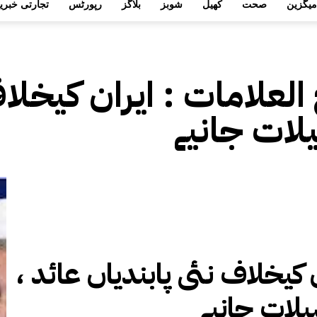
میگزین
صحت
کھیل
شوبز
بلاگز
رپورٹس
تجارتی خبری
 العلامات :
ایران کیخلاف
لات جانیے
ن کیخلاف نئی پابندیاں عائد ،
لات جانیے