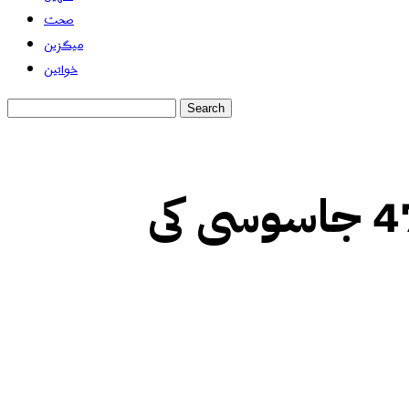
صحت
میگزین
خواتین
ایران کے حالیہ فسادات میں 47 جاسوسی کی