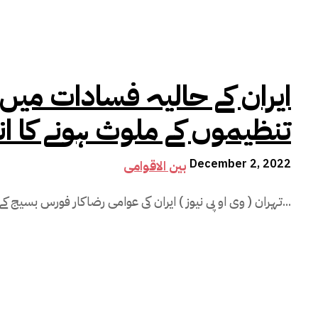
تنظیموں کے ملوث ہونے کا 
December 2, 2022
بین الاقوامی
تہران ( وی او پی نیوز ) ایران کی عوامی رضاکار فورس بسیج کے سربراہ نے تاکید کی ہے کہ ہارڈ جنگ...