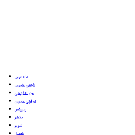
تازہ ترین
قومی خبریں
بین الاقوامی
تجارتی خبریں
رپورٹس
بلاگز
شوبز
کھیل