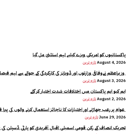
پاکستانیوں کو امریکی ویزے کیلیے اہم استثنیٰ مل گیا
August 4, 2026
تازہ ترین
وزیراعظم نےوفاقی وزارتوں اور ڈویژنز کی کارکردگی کے حوالے سے اہم فیصلہ کر لیا
August 3, 2026
تازہ ترین
ایم کیو ایم پاکستان میں اختلافات شدت اختیار کر گئے
August 2, 2026
تازہ ترین
عوام پر رعب جھاڑنے اور اختیارات کا ناجائز استعمال کرنے والوں کی پیرا فورس میں کوئی جگہ نہیں:وزیراعلیٰ مریم نواز
June 29, 2026
تازہ ترین
تحریک انصاف کے رکن قومی اسمبلی اقبال آفریدی کو پارٹی ڈسپلن کی 