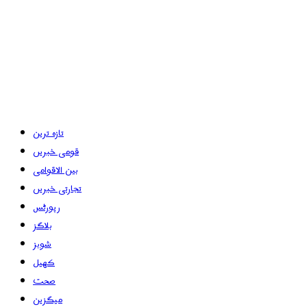
تازہ ترین
قومی خبریں
بین الاقوامی
تجارتی خبریں
رپورٹس
بلاگز
شوبز
کھیل
صحت
میگزین