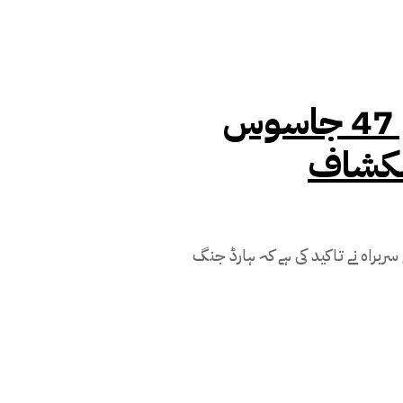
ایران کے حالیہ فسادات میں 47 جاسوس
انکشاف