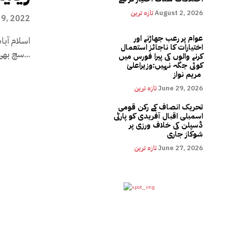
August 2, 2026
تازہ ترین
 9, 2022
عوام پر رعب جھاڑنے اور
اسلام آبا
اختیارات کا ناجائز استعمال
سچ بھی ہوتا ہے یا نہیں ...؟...
کرنے والوں کی پیرا فورس میں
کوئی جگہ نہیں:وزیراعلیٰ
مریم نواز
June 29, 2026
تازہ ترین
تحریک انصاف کے رکن قومی
اسمبلی اقبال آفریدی کو پارٹی
ڈسپلن کی خلاف ورزی پر
شوکاز جاری
June 27, 2026
تازہ ترین