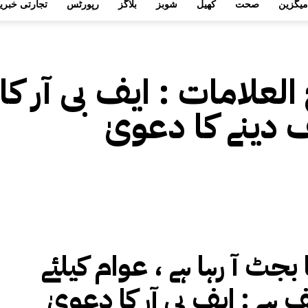
میگزین
صحت
کھیل
شوبز
بلاگز
رپورٹس
تجارتی خبری
 العلامات :
ایف بی آر 
 دینے کا دعویٰ
بجٹ آ رہا ہے ، عوام کیلئے
ف ہے : ایف بی آر کا دعویٰ