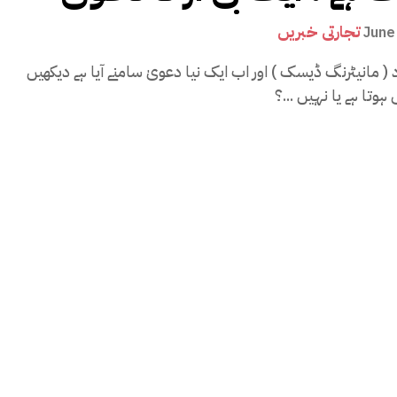
تجارتی خبریں
June
د ( مانیٹرنگ ڈیسک ) اور اب ایک نیا دعویٰ سامنے آیا ہے دیکھیں