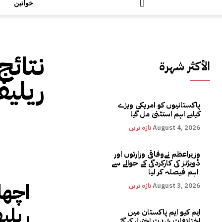
خواتین
نتائج
الأكثر شهرة
ریلیف
پاکستانیوں کو امریکی ویزے
کیلیے اہم استثنیٰ مل گیا
August 4, 2026
تازہ ترین
وزیراعظم نےوفاقی وزارتوں اور
ڈویژنز کی کارکردگی کے حوالے سے
اہم فیصلہ کر لیا
اچھا 
August 3, 2026
تازہ ترین
ریلی
ایم کیو ایم پاکستان میں
اختلافات شدت اختیار کر گئے