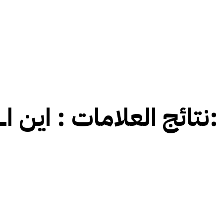
این اے 108 فیصل آباد:
نتائج العلامات :