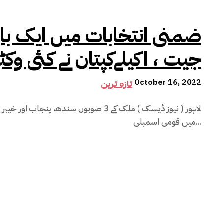
ضمنی انتخابات میں ایک بار پ
جیت ، اکیلےکپتان نے کئی وکٹ
October 16, 2022
تازہ ترین
لاہور ( نیوز ڈیسک ) ملک کے 3 صوبوں سندھ، 
میں قومی اسمبلی...