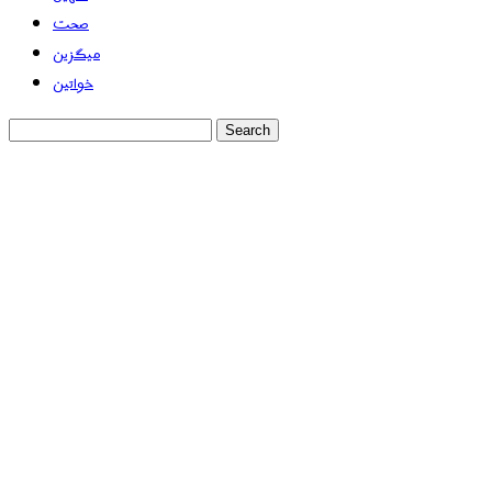
صحت
میگزین
خواتین