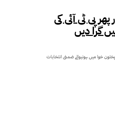
ھر پی ٹی آئی کی
یں گرا دیں
پنجاب اور خیبر پختون خوا میں ہونیوالے ضمنی انتخابات