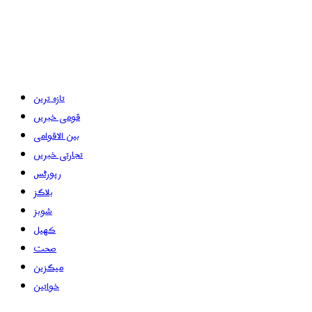
تازہ ترین
قومی خبریں
بین الاقوامی
تجارتی خبریں
رپورٹس
بلاگز
شوبز
کھیل
صحت
میگزین
خواتین