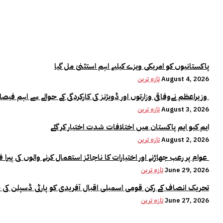
پاکستانیوں کو امریکی ویزے کیلیے اہم استثنیٰ مل گیا
August 4, 2026
تازہ ترین
وزیراعظم نےوفاقی وزارتوں اور ڈویژنز کی کارکردگی کے حوالے سے اہم فیصلہ کر لیا
August 3, 2026
تازہ ترین
ایم کیو ایم پاکستان میں اختلافات شدت اختیار کر گئے
August 2, 2026
تازہ ترین
عوام پر رعب جھاڑنے اور اختیارات کا ناجائز استعمال کرنے والوں کی پیرا فورس میں کوئی جگہ نہیں:وزیراعلیٰ مریم نواز
June 29, 2026
تازہ ترین
تحریک انصاف کے رکن قومی اسمبلی اقبال آفریدی کو پارٹی ڈسپلن کی 
June 27, 2026
تازہ ترین