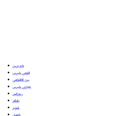
تازہ ترین
قومی خبریں
بین الاقوامی
تجارتی خبریں
رپورٹس
بلاگز
شوبز
کھیل