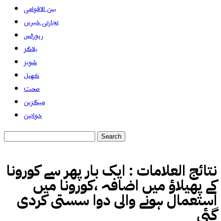
بین الاقوامی
تجارتی خبریں
رپورٹس
بلاگز
شوبز
کھیل
صحت
میگزین
خواتین
نتائج العلامات :
ایک بار پھر سے کورونا
کے پھیلاؤ میں اضافہ ،کورونا میں
استعمال ہونے والی دوا سستی کردی
گئی