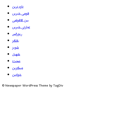
تازہ ترین
قومی خبریں
بین الاقوامی
تجارتی خبریں
رپورٹس
بلاگز
شوبز
کھیل
صحت
میگزین
خواتین
© Newspaper WordPress Theme by TagDiv