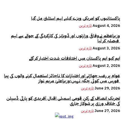
پاکستانیوں کو امریکی ویزے کیلیے اہم استثنیٰ مل گیا
August 4, 2026
تازہ ترین
وزیراعظم نےوفاقی وزارتوں اور ڈویژنز کی کارکردگی کے حوالے سے اہم
فیصلہ کر لیا
August 3, 2026
تازہ ترین
ایم کیو ایم پاکستان میں اختلافات شدت اختیار کر گئے
August 2, 2026
تازہ ترین
عوام پر رعب جھاڑنے اور اختیارات کا ناجائز استعمال کرنے والوں کی پیرا
فورس میں کوئی جگہ نہیں:وزیراعلیٰ مریم نواز
June 29, 2026
تازہ ترین
تحریک انصاف کے رکن قومی اسمبلی اقبال آفریدی کو پارٹی ڈسپلن
کی خلاف ورزی پر شوکاز جاری
June 27, 2026
تازہ ترین