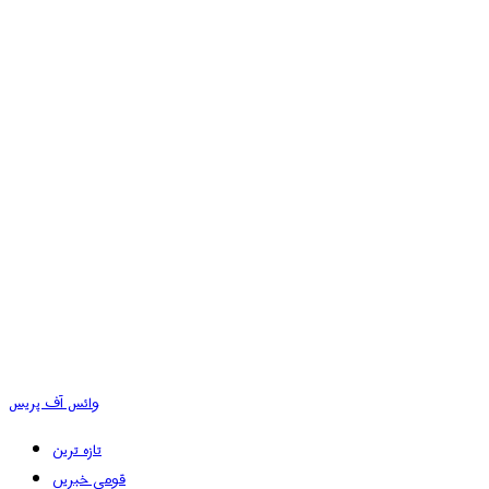
وائس آف پریس
تازہ ترین
قومی خبریں