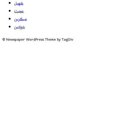
کھیل
صحت
میگزین
خواتین
© Newspaper WordPress Theme by TagDiv