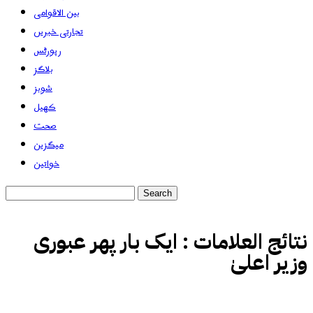
بین الاقوامی
تجارتی خبریں
رپورٹس
بلاگز
شوبز
کھیل
صحت
میگزین
خواتین
نتائج العلامات :
ایک بار پھر عبوری
وزیر اعلیٰ