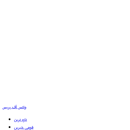
وائس آف پریس
تازہ ترین
قومی خبریں