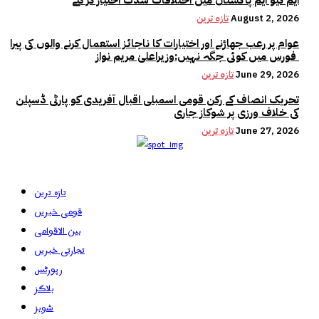
ایم کیو ایم پاکستان میں اختلافات شدت اختیار کر گئے
August 2, 2026
تازہ ترین
عوام پر رعب جھاڑنے اور اختیارات کا ناجائز استعمال کرنے والوں کی پیرا
فورس میں کوئی جگہ نہیں:وزیراعلیٰ مریم نواز
June 29, 2026
تازہ ترین
تحریک انصاف کے رکن قومی اسمبلی اقبال آفریدی کو پارٹی ڈسپلن
کی خلاف ورزی پر شوکاز جاری
June 27, 2026
تازہ ترین
تازہ ترین
قومی خبریں
بین الاقوامی
تجارتی خبریں
رپورٹس
بلاگز
شوبز