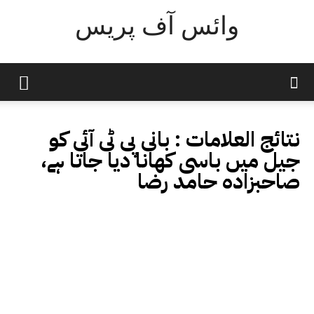
وائس آف پریس
نتائج العلامات :
بانی پی ٹی آئی کو
جیل میں باسی کھانا دیا جاتا ہے،
صاحبزادہ حامد رضا