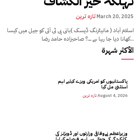
تہلکہ خیز انکشاف
تازہ ترین
March 20, 2025
اسلام آباد ( مانیٹرنگ ڈیسک )بانی پی ٹی آئی کو جیل میں کیسا
کھانا دیا جا رہا ہے ۔۔؟ صاحبزادہ حامد رضا...
الأكثر شهرة
پاکستانیوں کو امریکی ویزے کیلیے اہم
استثنیٰ مل گیا
August 4, 2026
تازہ ترین
وزیراعظم نےوفاقی وزارتوں اور ڈویژنز کی
کارکردگی کے حوالے سے اہم فیصلہ کر لیا