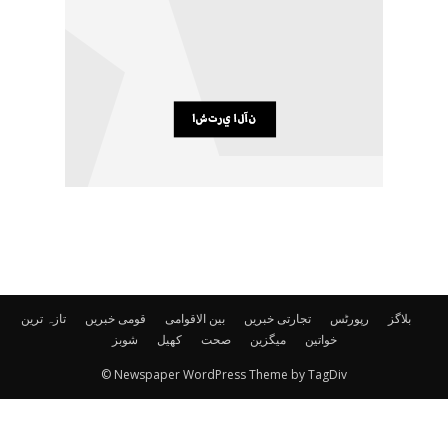
بلاگز
رپورٹس
تجارتی خبریں
بین الاقوامی
قومی خبریں
تازہ ترین
خواتین
میگزین
صحت
کھیل
شوبز
© Newspaper WordPress Theme by TagDiv