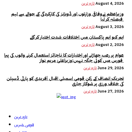
August 4, 2026
تازہ ترین
وزیراعظم نےوفاقی وزارتوں اور ڈویژنز کی کارکردگی کے حوالے سے اہم
فیصلہ کر لیا
August 3, 2026
تازہ ترین
ایم کیو ایم پاکستان میں اختلافات شدت اختیار کر گئے
August 2, 2026
تازہ ترین
عوام پر رعب جھاڑنے اور اختیارات کا ناجائز استعمال کرنے والوں کی پیرا
فورس میں کوئی جگہ نہیں:وزیراعلیٰ مریم نواز
June 29, 2026
تازہ ترین
تحریک انصاف کے رکن قومی اسمبلی اقبال آفریدی کو پارٹی ڈسپلن
کی خلاف ورزی پر شوکاز جاری
June 27, 2026
تازہ ترین
تازہ ترین
قومی خبریں