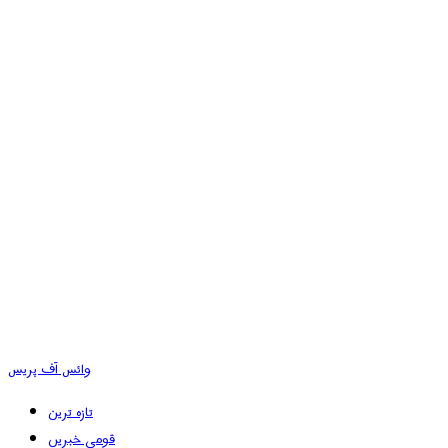
وائس آف پریس
تازہ ترین
قومی خبریں