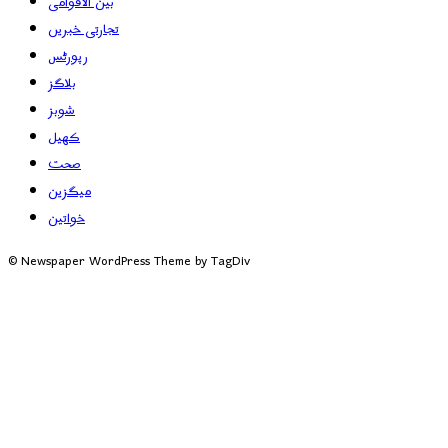
بین الاقوامی
تجارتی خبریں
رپورٹس
بلاگز
شوبز
کھیل
صحت
میگزین
خواتین
© Newspaper WordPress Theme by TagDiv