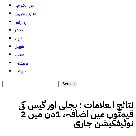
بین الاقوامی
تجارتی خبریں
رپورٹس
بلاگز
شوبز
کھیل
صحت
میگزین
خواتین
نتائج العلامات :
بجلی اور گیس کی
قیمتوں میں اضافہ، 1دن میں 2
نوٹیفکیشن جاری