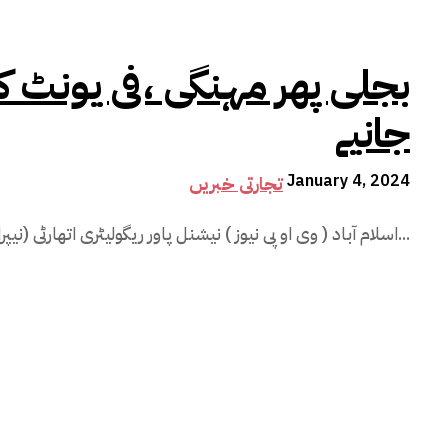
بجلی پھر مہنگی ،فی یونٹ کتن
جانیے
January 4, 2024
تجارتی خبریں
اسلام آباد ( وی او پی نیوز ) نیشنل پاور ریگولیٹری اتھارٹی (نیپرا) کی جانب سے بجلی 4 روپے 12 پیسے فی...