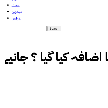
صحت
میگزین
خواتین
اضافہ کیا گیا ؟ جانیے