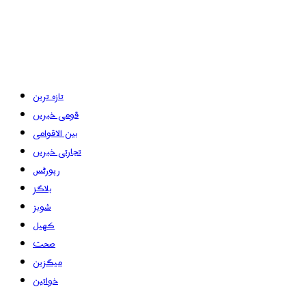
تازہ ترین
قومی خبریں
بین الاقوامی
تجارتی خبریں
رپورٹس
بلاگز
شوبز
کھیل
صحت
میگزین
خواتین