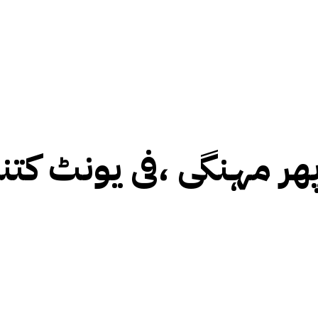
ر مہنگی ،فی یونٹ کتنا 