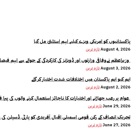
پاکستانیوں کو امریکی ویزے کیلیے اہم استثنیٰ مل گیا
August 4, 2026
تازہ ترین
وزیراعظم نےوفاقی وزارتوں اور ڈویژنز کی کارکردگی کے حوالے سے اہم فیصلہ کر لیا
August 3, 2026
تازہ ترین
ایم کیو ایم پاکستان میں اختلافات شدت اختیار کر گئے
August 2, 2026
تازہ ترین
عوام پر رعب جھاڑنے اور اختیارات کا ناجائز استعمال کرنے والوں کی پیرا فورس میں کوئی جگہ نہیں:وزیراعلیٰ مریم نواز
June 29, 2026
تازہ ترین
تحریک انصاف کے رکن قومی اسمبلی اقبال آفریدی کو پارٹی ڈسپلن کی 
June 27, 2026
تازہ ترین