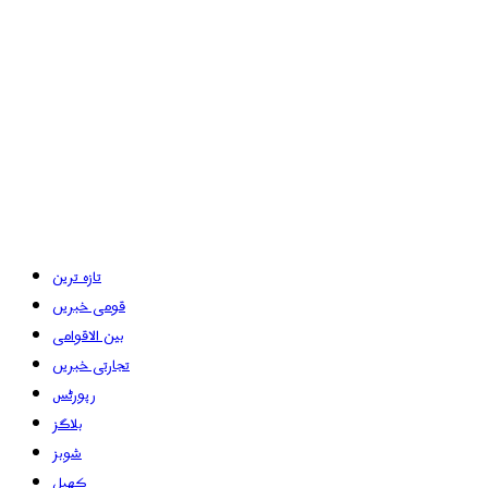
تازہ ترین
قومی خبریں
بین الاقوامی
تجارتی خبریں
رپورٹس
بلاگز
شوبز
کھیل