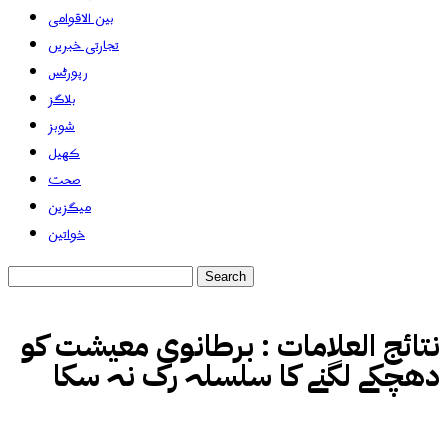
بین الاقوامی
تجارتی خبریں
رپورٹس
بلاگز
شوبز
کھیل
صحت
میگزین
خواتین
نتائج العلامات :
برطانوی معیشت کو
دھچکے لگنے کا سلسلہ رک نہ سکا