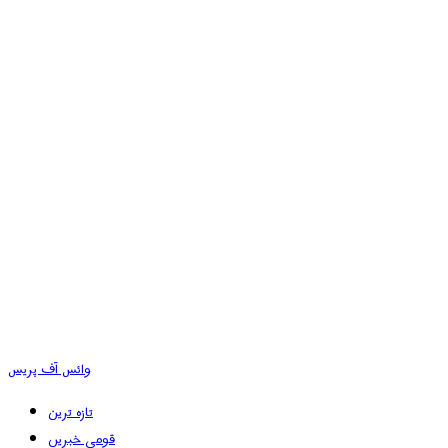
وائس آف پریس
تازہ ترین
قومی خبریں