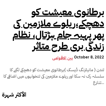
برطانوی معیشت کو
دھچکے،ریلوے ملازمین کی
پھر پہیہ جام ہڑتال، نظام
زندگی بری طرح متاثر
October 8, 2022
بین الاقوامی
لندن ( مانیٹرنگ ڈیسک )برطانوی معیشت کو دھچکے لگنے کا
سلسلہ رک نہ سکا اور ریلوے ملازمین کی تنخواہوں میں اضافے کا
تنازع...
الأكثر شهرة