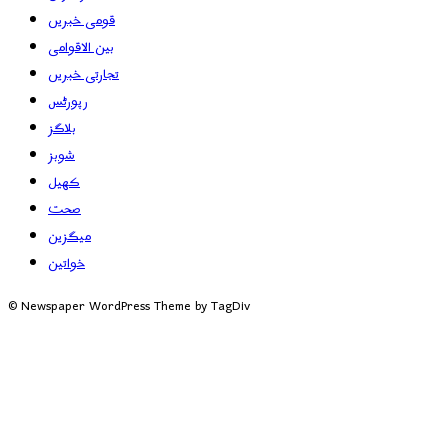
قومی خبریں
بین الاقوامی
تجارتی خبریں
رپورٹس
بلاگز
شوبز
کھیل
صحت
میگزین
خواتین
© Newspaper WordPress Theme by TagDiv