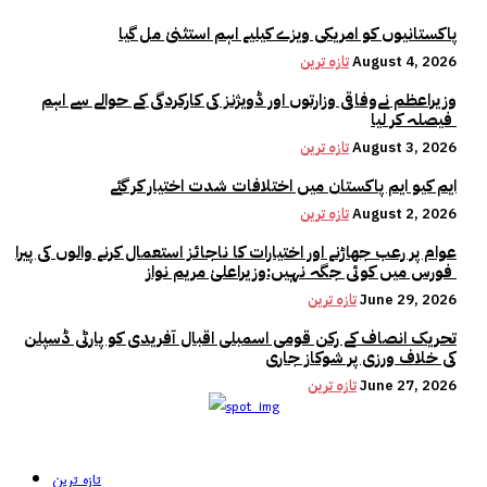
پاکستانیوں کو امریکی ویزے کیلیے اہم استثنیٰ مل گیا
August 4, 2026
تازہ ترین
وزیراعظم نےوفاقی وزارتوں اور ڈویژنز کی کارکردگی کے حوالے سے اہم
فیصلہ کر لیا
August 3, 2026
تازہ ترین
ایم کیو ایم پاکستان میں اختلافات شدت اختیار کر گئے
August 2, 2026
تازہ ترین
عوام پر رعب جھاڑنے اور اختیارات کا ناجائز استعمال کرنے والوں کی پیرا
فورس میں کوئی جگہ نہیں:وزیراعلیٰ مریم نواز
June 29, 2026
تازہ ترین
تحریک انصاف کے رکن قومی اسمبلی اقبال آفریدی کو پارٹی ڈسپلن
کی خلاف ورزی پر شوکاز جاری
June 27, 2026
تازہ ترین
تازہ ترین