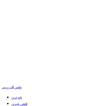
وائس آف پریس
تازہ ترین
قومی خبریں