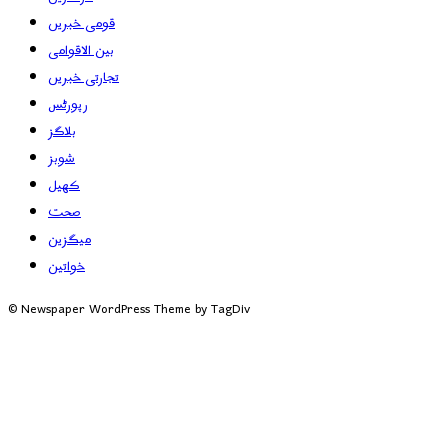
قومی خبریں
بین الاقوامی
تجارتی خبریں
رپورٹس
بلاگز
شوبز
کھیل
صحت
میگزین
خواتین
© Newspaper WordPress Theme by TagDiv