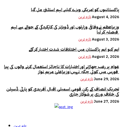
پاکستانیوں کو امریکی ویزے کیلیے اہم استثنیٰ مل گیا
August 4, 2026
تازہ ترین
وزیراعظم نےوفاقی وزارتوں اور ڈویژنز کی کارکردگی کے حوالے سے اہم
فیصلہ کر لیا
August 3, 2026
تازہ ترین
ایم کیو ایم پاکستان میں اختلافات شدت اختیار کر گئے
August 2, 2026
تازہ ترین
عوام پر رعب جھاڑنے اور اختیارات کا ناجائز استعمال کرنے والوں کی پیرا
فورس میں کوئی جگہ نہیں:وزیراعلیٰ مریم نواز
June 29, 2026
تازہ ترین
تحریک انصاف کے رکن قومی اسمبلی اقبال آفریدی کو پارٹی ڈسپلن
کی خلاف ورزی پر شوکاز جاری
June 27, 2026
تازہ ترین
تازہ ترین