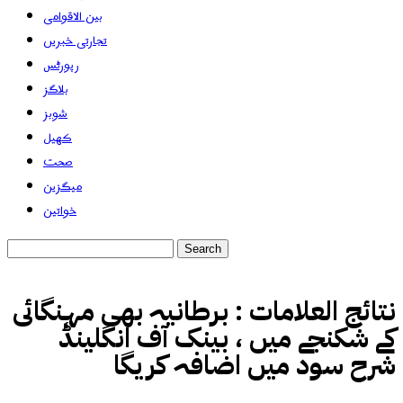
بین الاقوامی
تجارتی خبریں
رپورٹس
بلاگز
شوبز
کھیل
صحت
میگزین
خواتین
نتائج العلامات :
برطانیہ بھی مہنگائی
کے شکنجے میں ، بینک آف انگلینڈ
شرح سود میں اضافہ کریگا