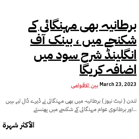
برطانیہ بھی مہنگائی کے
شکنجے میں ، بینک آف
انگلینڈ شرح سود میں
اضافہ کریگا
March 23, 2023
بین الاقوامی
لندن ( نیٹ نیوز ) برطانیہ میں بھی مہنگائی نے ڈیرے ڈال لیے ہیں
اور برطانوی عوام مہنگائی کے شکنجے میں پھنستے...
الأكثر شهرة