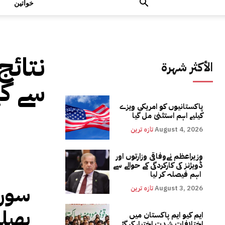
خواتین
نتائج
الأكثر شهرة
سے کی
پاکستانیوں کو امریکی ویزے
کیلیے اہم استثنیٰ مل گیا
August 4, 2026
تازہ ترین
وزیراعظم نےوفاقی وزارتوں اور
ڈویژنز کی کارکردگی کے حوالے سے
اہم فیصلہ کر لیا
سورج
August 3, 2026
تازہ ترین
پھیل
ایم کیو ایم پاکستان میں
اختلافات شدت اختیار کر گئے