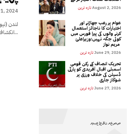
August 2, 2026
تازہ ترین
31, 2024
عوام پر رعب جھاڑنے اور
لندن (نیو
اختیارات کا ناجائز استعمال
انکشاف ہوا ہے۔ برطانوی خبر رساں ادارے بی...
کرنے والوں کی پیرا فورس میں
کوئی جگہ نہیں:وزیراعلیٰ
مریم نواز
June 29, 2026
تازہ ترین
تحریک انصاف کے رکن قومی
اسمبلی اقبال آفریدی کو پارٹی
ڈسپلن کی خلاف ورزی پر
شوکاز جاری
June 27, 2026
تازہ ترین