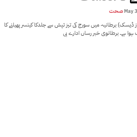
صحت
May 
ز ڈیسک) برطانیہ میں سورج کی تیز تپش سے جلدکا کینسر پھیلنے کا