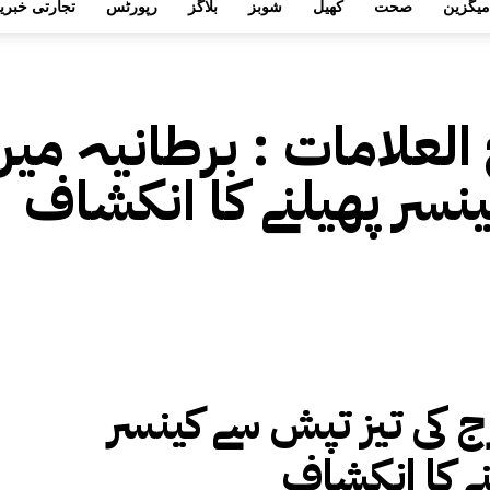
میگزین
صحت
کھیل
شوبز
بلاگز
رپورٹس
تجارتی خبری
 العلامات :
برطانیہ میں
نسر پھیلنے کا انکشاف
 کی تیز تپش سے کینسر
نے کا انکشاف