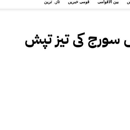
ں
بین الاقوامی
قومی خبریں
تازہ ترین
 سورج کی تیز تپش