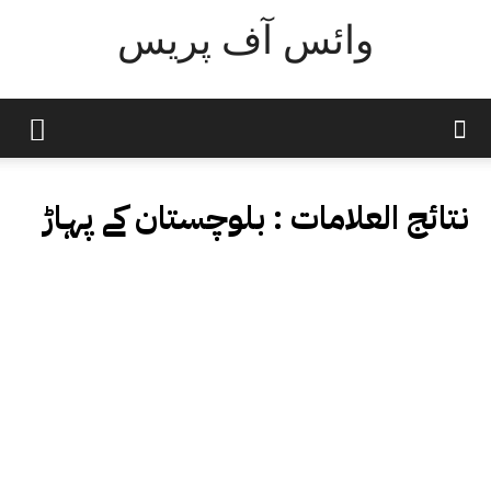
وائس آف پریس
نتائج العلامات :
بلوچستان کے پہاڑ