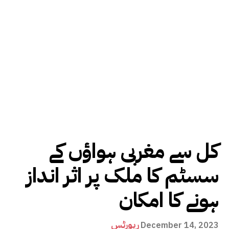
کل سے مغربی ہواؤں کے
سسٹم کا ملک پر اثر انداز
ہونے کا امکان
رپورٹس
December 14, 2023