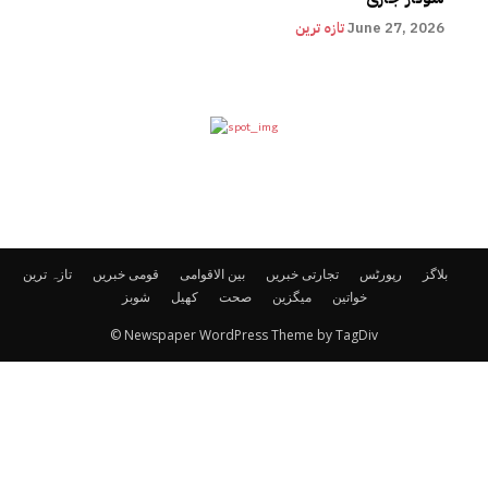
June 27, 2026
تازہ ترین
بلاگز
رپورٹس
تجارتی خبریں
بین الاقوامی
قومی خبریں
تازہ ترین
خواتین
میگزین
صحت
کھیل
شوبز
© Newspaper WordPress Theme by TagDiv