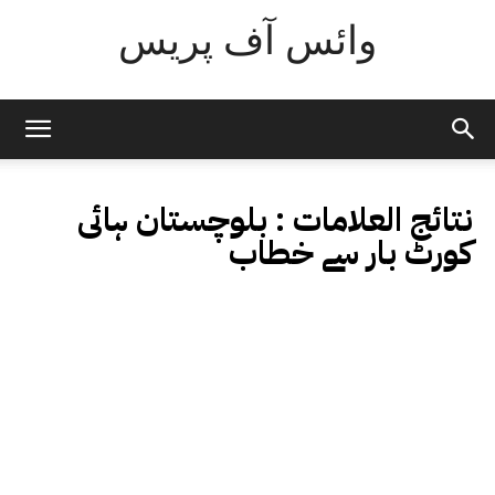
وائس آف پریس
نتائج العلامات :
بلوچستان ہائی
کورٹ بار سے خطاب