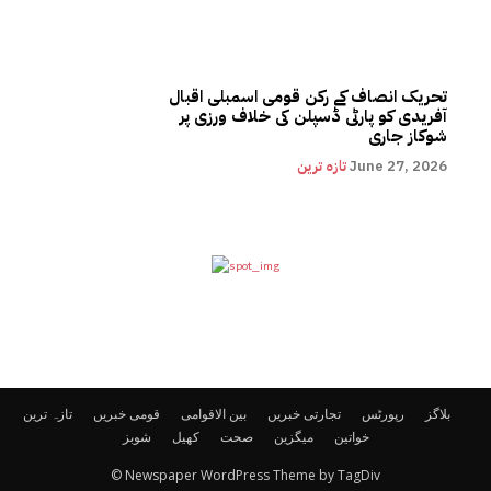
تحریک انصاف کے رکن قومی اسمبلی اقبال
آفریدی کو پارٹی ڈسپلن کی خلاف ورزی پر
شوکاز جاری
June 27, 2026
تازہ ترین
بلاگز
رپورٹس
تجارتی خبریں
بین الاقوامی
قومی خبریں
تازہ ترین
خواتین
میگزین
صحت
کھیل
شوبز
© Newspaper WordPress Theme by TagDiv