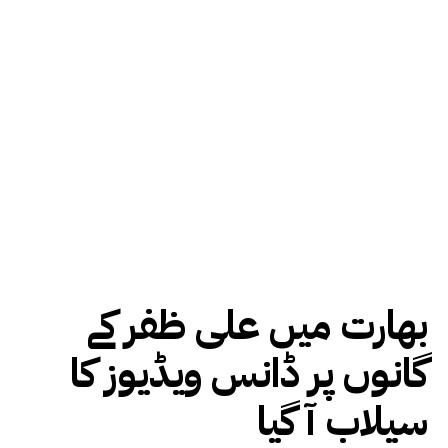
بھارت میں علی ظفر کے
گانوں پر ڈانس ویڈیوز کا
سیلاب آ گیا