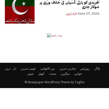
آفریدی کو پارٹی ڈسپلن کی خلاف ورزی پر
شوکاز جاری
June 27, 2026
تازہ ترین
بلاگز
رپورٹس
تجارتی خبریں
بین الاقوامی
قومی خبریں
تازہ ترین
خواتین
میگزین
صحت
کھیل
شوبز
© Newspaper WordPress Theme by TagDiv