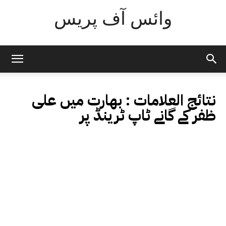
وائس آف پریس
نتائج العلامات :
بھارت میں علی
ظفر کے گانے ٹاپ ٹرینڈ پر