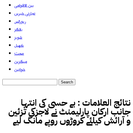
بین الاقوامی
تجارتی خبریں
رپورٹس
بلاگز
شوبز
کھیل
صحت
میگزین
خواتین
نتائج العلامات :
بے حسی کی انتہا
جانب ارکان پارلیمنٹ نے لاجزکی تزئین
و آرائش کیلئے کروڑوں روپے مانگ لیے