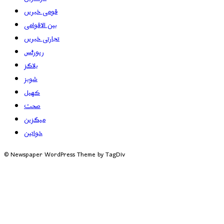
قومی خبریں
بین الاقوامی
تجارتی خبریں
رپورٹس
بلاگز
شوبز
کھیل
صحت
میگزین
خواتین
© Newspaper WordPress Theme by TagDiv