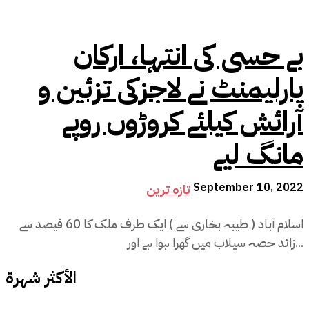
بے حسی کی انتہا، ارکان
پارلیمنٹ نے لاجزکی تزئین و
آرائش کیلئے کروڑوں روپے
مانگ لیے
September 10, 2022
تازہ ترین
اسلام آباد ( طیبہ بخاری سے ) ایک طرف ملک کا 60 فیصد سے
زائد حصہ سیلاب میں گھرا ہوا ہے اور...
الأكثر شهرة