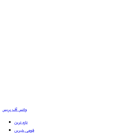
وائس آف پریس
تازہ ترین
قومی خبریں