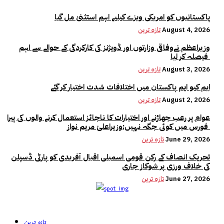
پاکستانیوں کو امریکی ویزے کیلیے اہم استثنیٰ مل گیا
August 4, 2026
تازہ ترین
وزیراعظم نےوفاقی وزارتوں اور ڈویژنز کی کارکردگی کے حوالے سے اہم
فیصلہ کر لیا
August 3, 2026
تازہ ترین
ایم کیو ایم پاکستان میں اختلافات شدت اختیار کر گئے
August 2, 2026
تازہ ترین
عوام پر رعب جھاڑنے اور اختیارات کا ناجائز استعمال کرنے والوں کی پیرا
فورس میں کوئی جگہ نہیں:وزیراعلیٰ مریم نواز
June 29, 2026
تازہ ترین
تحریک انصاف کے رکن قومی اسمبلی اقبال آفریدی کو پارٹی ڈسپلن
کی خلاف ورزی پر شوکاز جاری
June 27, 2026
تازہ ترین
تازہ ترین