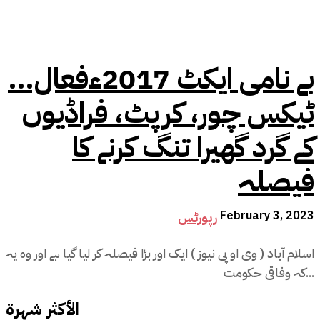
بے نامی ایکٹ 2017ءفعال…
ٹیکس چور، کرپٹ، فراڈیوں
کے گرد گھیرا تنگ کرنے کا
فیصلہ
February 3, 2023
رپورٹس
اسلام آباد ( وی او پی نیوز ) ایک اور بڑا فیصلہ کر لیا گیا ہے اور وہ یہ
کہ وفاقی حکومت...
الأكثر شهرة