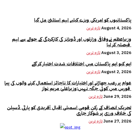
پاکستانیوں کو امریکی ویزے کیلیے اہم استثنیٰ مل گیا
August 4, 2026
تازہ ترین
وزیراعظم نےوفاقی وزارتوں اور ڈویژنز کی کارکردگی کے حوالے سے اہم
فیصلہ کر لیا
August 3, 2026
تازہ ترین
ایم کیو ایم پاکستان میں اختلافات شدت اختیار کر گئے
August 2, 2026
تازہ ترین
عوام پر رعب جھاڑنے اور اختیارات کا ناجائز استعمال کرنے والوں کی پیرا
فورس میں کوئی جگہ نہیں:وزیراعلیٰ مریم نواز
June 29, 2026
تازہ ترین
تحریک انصاف کے رکن قومی اسمبلی اقبال آفریدی کو پارٹی ڈسپلن
کی خلاف ورزی پر شوکاز جاری
June 27, 2026
تازہ ترین