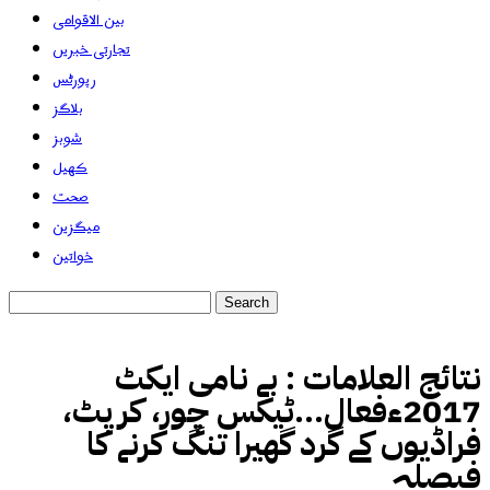
بین الاقوامی
تجارتی خبریں
رپورٹس
بلاگز
شوبز
کھیل
صحت
میگزین
خواتین
نتائج العلامات :
بے نامی ایکٹ
2017ءفعال...ٹیکس چور، کرپٹ،
فراڈیوں کے گرد گھیرا تنگ کرنے کا
فیصلہ