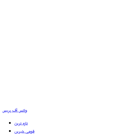
وائس آف پریس
تازہ ترین
قومی خبریں