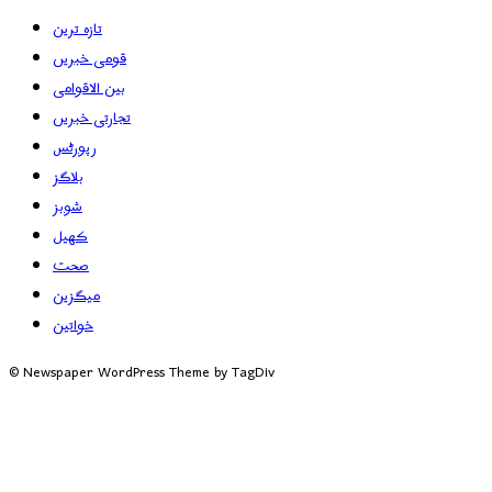
تازہ ترین
قومی خبریں
بین الاقوامی
تجارتی خبریں
رپورٹس
بلاگز
شوبز
کھیل
صحت
میگزین
خواتین
© Newspaper WordPress Theme by TagDiv