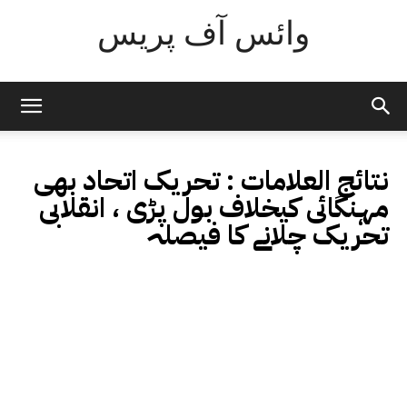
وائس آف پریس
نتائج العلامات :
تحریک اتحاد بھی
مہنگائی کیخلاف بول پڑی ، انقلابی
تحریک چلانے کا فیصلہ