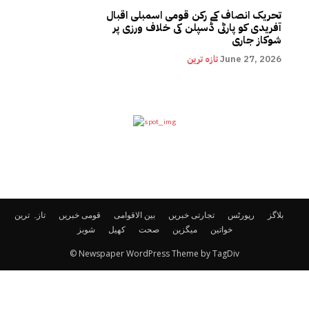
تحریک انصاف کے رکن قومی اسمبلی اقبال
آفریدی کو پارٹی ڈسپلن کی خلاف ورزی پر
شوکاز جاری
June 27, 2026
تازہ ترین
بلاگز
رپورٹس
تجارتی خبریں
بین الاقوامی
قومی خبریں
تازہ ترین
خواتین
میگزین
صحت
کھیل
شوبز
© Newspaper WordPress Theme by TagDiv