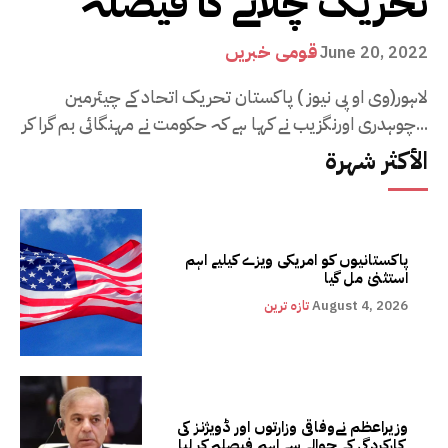
تحریک چلانے کا فیصلہ
قومی خبریں
June 20, 2022
لاہور(وی او پی نیوز ) پاکستان تحریک اتحاد کے چیئرمین
چوہدری اورنگزیب نے کہا ہے کہ حکومت نے مہنگائی بم گرا کر...
الأكثر شهرة
پاکستانیوں کو امریکی ویزے کیلیے اہم
استثنیٰ مل گیا
August 4, 2026
تازہ ترین
وزیراعظم نےوفاقی وزارتوں اور ڈویژنز کی
کارکردگی کے حوالے سے اہم فیصلہ کر لیا