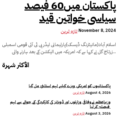
پاکستان میں60 فیصد
سیاسی خواتین قید
November 8, 2024
تازہ ترین
اسلام آباد(مانیٹرنگ ڈیسک)پارلیمانی لیڈر پی ٹی آئی قومی اسمبلی
زرتاج گل نے کہا ہے کہ امریکہ میں الیکشن کے بعد ہارنے والی...
الأكثر شهرة
پاکستانیوں کو امریکی ویزے کیلیے اہم استثنیٰ مل گیا
August 4, 2026
تازہ ترین
وزیراعظم نےوفاقی وزارتوں اور ڈویژنز کی کارکردگی کے حوالے سے اہم
فیصلہ کر لیا
August 3, 2026
تازہ ترین