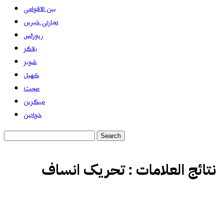
بین الاقوامی
تجارتی خبریں
رپورٹس
بلاگز
شوبز
کھیل
صحت
میگزین
خواتین
نتائج العلامات :
تحریک انساف