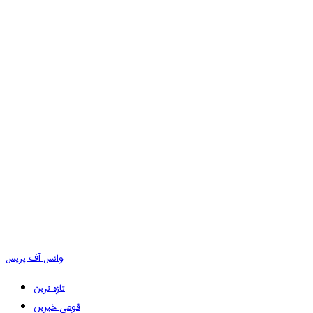
وائس آف پریس
تازہ ترین
قومی خبریں