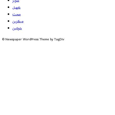
شوبز
کھیل
صحت
میگزین
خواتین
© Newspaper WordPress Theme by TagDiv