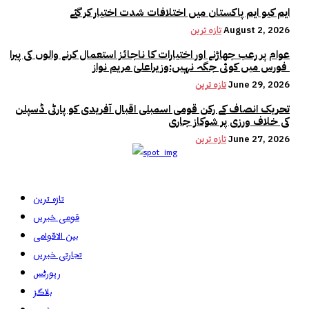
ایم کیو ایم پاکستان میں اختلافات شدت اختیار کر گئے
August 2, 2026
تازہ ترین
عوام پر رعب جھاڑنے اور اختیارات کا ناجائز استعمال کرنے والوں کی پیرا
فورس میں کوئی جگہ نہیں:وزیراعلیٰ مریم نواز
June 29, 2026
تازہ ترین
تحریک انصاف کے رکن قومی اسمبلی اقبال آفریدی کو پارٹی ڈسپلن
کی خلاف ورزی پر شوکاز جاری
June 27, 2026
تازہ ترین
تازہ ترین
قومی خبریں
بین الاقوامی
تجارتی خبریں
رپورٹس
بلاگز