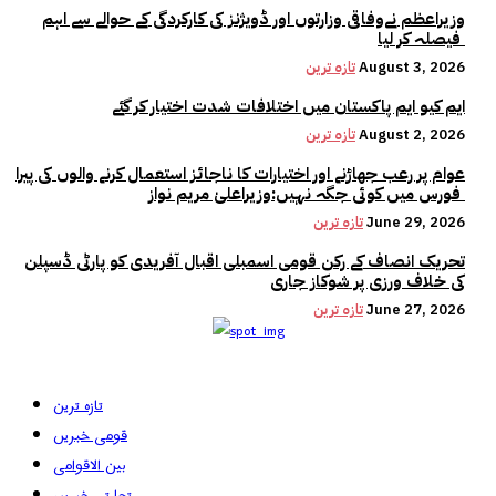
وزیراعظم نےوفاقی وزارتوں اور ڈویژنز کی کارکردگی کے حوالے سے اہم
فیصلہ کر لیا
August 3, 2026
تازہ ترین
ایم کیو ایم پاکستان میں اختلافات شدت اختیار کر گئے
August 2, 2026
تازہ ترین
عوام پر رعب جھاڑنے اور اختیارات کا ناجائز استعمال کرنے والوں کی پیرا
فورس میں کوئی جگہ نہیں:وزیراعلیٰ مریم نواز
June 29, 2026
تازہ ترین
تحریک انصاف کے رکن قومی اسمبلی اقبال آفریدی کو پارٹی ڈسپلن
کی خلاف ورزی پر شوکاز جاری
June 27, 2026
تازہ ترین
تازہ ترین
قومی خبریں
بین الاقوامی
تجارتی خبریں