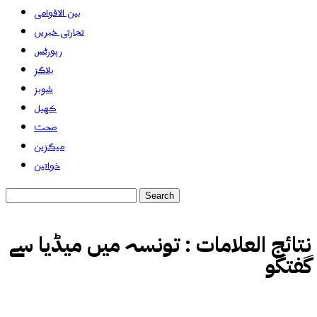
بین الاقوامی
تجارتی خبریں
رپورٹس
بلاگز
شوبز
کھیل
صحت
میگزین
خواتین
نتائج العلامات :
تونسہ میں میڈیا سے
گفتگو