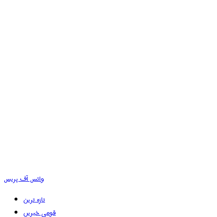
وائس آف پریس
تازہ ترین
قومی خبریں