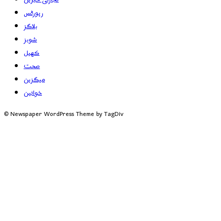
رپورٹس
بلاگز
شوبز
کھیل
صحت
میگزین
خواتین
© Newspaper WordPress Theme by TagDiv