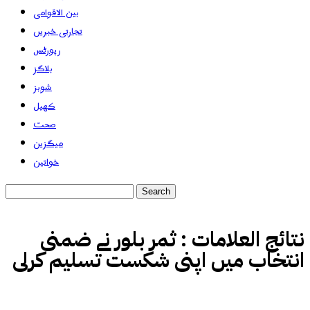
بین الاقوامی
تجارتی خبریں
رپورٹس
بلاگز
شوبز
کھیل
صحت
میگزین
خواتین
نتائج العلامات :
ثمر بلور نے ضمنی
انتخاب میں اپنی شکست تسلیم کرلی