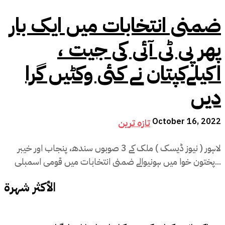
ضمنی انتخابات میں ایک بار
پھر پی ٹی آئی کی جیت ،
اکیلےکپتان نے کئی وکٹیں گرا
دیں
October 16, 2022
تازہ ترین
لاہور ( نیوز ڈیسک ) ملک کے 3 صوبوں سندھ، پنجاب اور خیبر
پختون خوا میں ہونیوالے ضمنی انتخابات میں قومی اسمبلی...
الأكثر شهرة