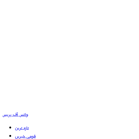
وائس آف پریس
تازہ ترین
قومی خبریں