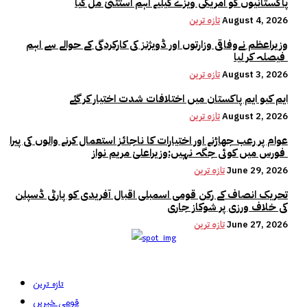
پاکستانیوں کو امریکی ویزے کیلیے اہم استثنیٰ مل گیا
August 4, 2026
تازہ ترین
وزیراعظم نےوفاقی وزارتوں اور ڈویژنز کی کارکردگی کے حوالے سے اہم
فیصلہ کر لیا
August 3, 2026
تازہ ترین
ایم کیو ایم پاکستان میں اختلافات شدت اختیار کر گئے
August 2, 2026
تازہ ترین
عوام پر رعب جھاڑنے اور اختیارات کا ناجائز استعمال کرنے والوں کی پیرا
فورس میں کوئی جگہ نہیں:وزیراعلیٰ مریم نواز
June 29, 2026
تازہ ترین
تحریک انصاف کے رکن قومی اسمبلی اقبال آفریدی کو پارٹی ڈسپلن
کی خلاف ورزی پر شوکاز جاری
June 27, 2026
تازہ ترین
تازہ ترین
قومی خبریں