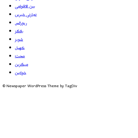
بین الاقوامی
تجارتی خبریں
رپورٹس
بلاگز
شوبز
کھیل
صحت
میگزین
خواتین
© Newspaper WordPress Theme by TagDiv