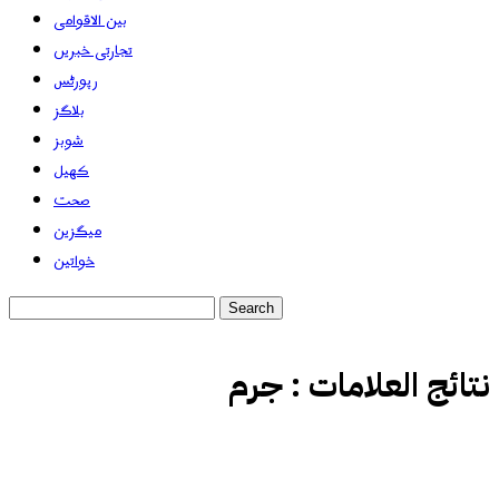
بین الاقوامی
تجارتی خبریں
رپورٹس
بلاگز
شوبز
کھیل
صحت
میگزین
خواتین
نتائج العلامات :
جرم