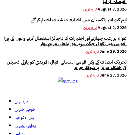
فیصلہ کر لیا
August 3, 2026
تازہ ترین
ایم کیو ایم پاکستان میں اختلافات شدت اختیار کر گئے
August 2, 2026
تازہ ترین
عوام پر رعب جھاڑنے اور اختیارات کا ناجائز استعمال کرنے والوں کی پیرا
فورس میں کوئی جگہ نہیں:وزیراعلیٰ مریم نواز
June 29, 2026
تازہ ترین
تحریک انصاف کے رکن قومی اسمبلی اقبال آفریدی کو پارٹی ڈسپلن
کی خلاف ورزی پر شوکاز جاری
June 27, 2026
تازہ ترین
تازہ ترین
قومی خبریں
بین الاقوامی
تجارتی خبریں
رپورٹس