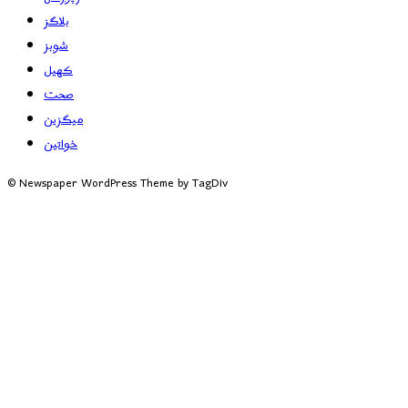
بلاگز
شوبز
کھیل
صحت
میگزین
خواتین
© Newspaper WordPress Theme by TagDiv