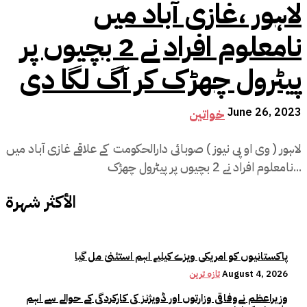
لاہور ،غازی آباد میں
نامعلوم افراد نے 2 بچیوں پر
پیٹرول چھڑک کر آگ لگا دی
June 26, 2023
خواتین
لاہور ( وی او پی نیوز ) صوبائی دارالحکومت کے علاقے غازی آباد میں
نامعلوم افراد نے 2 بچیوں پر پیٹرول چھڑک...
الأكثر شهرة
پاکستانیوں کو امریکی ویزے کیلیے اہم استثنیٰ مل گیا
August 4, 2026
تازہ ترین
وزیراعظم نےوفاقی وزارتوں اور ڈویژنز کی کارکردگی کے حوالے سے اہم