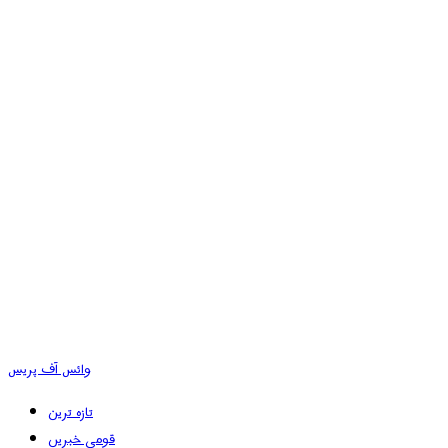
وائس آف پریس
تازہ ترین
قومی خبریں